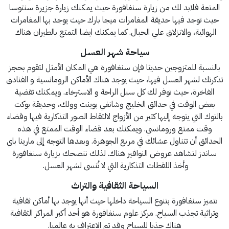
المتعة فلابد لك من زيارة سنغافورة حيث يمكنك زيارة جزيرة سنتوسا
حيث توجد فيها حديقة المغامرات ميجا بارك حيث يوجد بها المغامرات
الهوائية، والانزلاق علي الحبال. كما يمكنك ايضا التمتع بالطيران هناك
سياحة شهر العسل
بالنسبة للمتزوجين حديثا فإن سنغافورة هي المكان الأمثل لتقوم بحجز
تذكرتك لشهر العسل فيها، حيث يوجد هناك الأماكن الرومانسية و الفنادق
الفاخرة، حيث توفر لك كل سبل الراحة و الاسترخاء. ويمكنك تقضية
بعض الوقت في حدائق الخليج وشانغي بوينت وولك، وحديقة بوكت
بالتوك التي يتوجه إليها كثير من الأزواج لالتقاط الصور التذكارية فيها وقضاء
وقت ممتع ورومانسي. ويمكنك بعد قضاء الوقت الممتع في هذه
الحدائق أن تتناول عشائك في مربع الجوهرة. وبعدها التوجه إلى مارينا باي
ساندز لتشاهد عروض النوافير هناك. لذلك ننصحك بزيارة سنغافورة
وأخذ اللقطات التذكارية التي لا تُنسى لشهر العسل.
السياحة الثقافية
والتراث
تتميز سنغافورة بتنوع السياحة داخلها حيث أنها يوجد بها أماكن ثقافية
وتراثية تجذب السياح. مركز علوم سنغافورة هو أحد أكبر المراكز الثقافية
هناك جذبا للسياح وقد تم الاعتراف به عالميا.