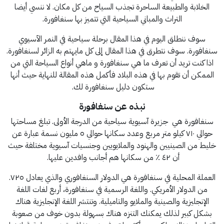
الخلابة والطبيعة الساحرة تجذب السياح من كل مكان. لا ننسي أيضا
التراث والمباني السياحية التي تتميز بها سنغافورة.
سوف ننطلق اليوم في هذا المقال برحلة سياحية في النمر الآسيوي
سنغافورة. سوف نتطرق في هذا المقال إلى كل مايهتم به الزائر لسنغافورة.
اذا كنت تريد أن تعرف ما هي سنغافورة و ماهي أنواع السياحة التي من
الممكن أن تقوم بها في هذه البلاد فأكمل هذه المقالة للنهاية حيث أنها
ستكون دليل سنغافورة لك.
نبذه عن سنغافورة
سنغافورة هي جزيرة آسيوية سياحية من الدرجة الأولى. تبلغ مساحتها
حوالي ٧١٠ كيلو متر مربع وعدد سكانها حوالي ٥ مليون نسمة عبارة عن
خليط من الصينيين والهنود والملايويين وجنسيات آسيوية مختلفة حيث
أن ٤٢ ٪ من سكانها هم أجانب وافدين عليها.
العملة المحلية في سنغافورة هي الدولار السنغافوري والذي يعادل ٧٢٥.
من الدولار الأمريكي. واللغة الرسمية في سنغافورة، أربع لغات اللغة
الإنجليزية والصينية والملايو والتاميلية. وتنتشر اللغة الإنجليزية هناك
بشكل كبير لذلك يمكنك التنزه هناك بسهولة بدون خوف من صعوبة