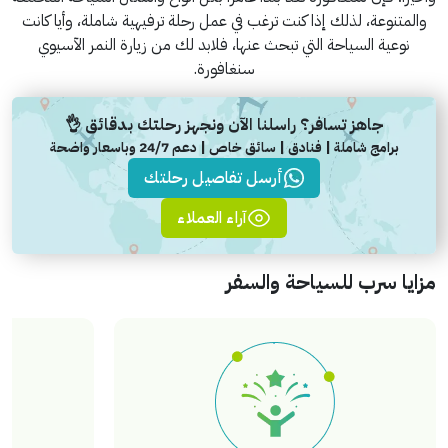
والمتنوعة، لذلك إذا كنت ترغب في عمل رحلة ترفيهية شاملة، وأيا كانت
نوعية السياحة التي تبحث عنها، فلابد لك من زيارة النمر الآسيوي
سنغافورة.
جاهز تسافر؟ راسلنا الآن ونجهز رحلتك بدقائق 👌
برامج شاملة | فنادق | سائق خاص | دعم 24/7 وباسعار واضحة
أرسل تفاصيل رحلتك
آراء العملاء
مزايا سرب للسياحة والسفر