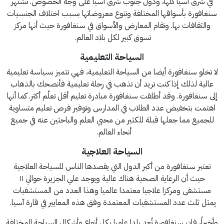
في شرق آسيا كلها، ودول جنوب شرق آسيا على وجه الخصوص. تشتهر
سنغافورة بأسواقها المختلفة وتنوع معروضاتها بسبب اختلاف الجنسيات
والثقافات بها. وتقام المعارض والأسواق في سنغافورة حيث أنها مركز
تسوق كبير لكل بلاد العالم.
السياحة التعليمية
لا تخلو سنغافورة أيضا من السياحة التعليمية، فهي تتميز بسياسة تعليمية
عالية لذلك إذا كنت تريد أن تذهب في رحلة تعليمية فأنصحك بالذهاب
إلى سنغافورة. وقد أطلقت سنغافورة مبادرة تعليم أقل تعلّم أكثر. كما أنها
اهتمت بتخفيض عدد الطلاب في المدارس وتوفير فرص تعليم متساوية
للجميع مما جعلها قبلة للكثير من محبي العلم والباحثين عنه في جميع
أنحاء العالم.
السياحة العلاجية
تعتبر سنغافورة من أكبر الدول التي يقصدها الناس للسياحة العلاجية
حيث أن الرعاية الصحية هناك عالية ويوجد علي الجزيرة حوالي ١١
مستشفى ومركزا علاجيا معتمدا عالميا وهذا العدد من المستشفيات
يمثل ثلث عدد المستشفيات المعتمدة وفق هذه المعايير في قارة آسيا.
وأخيراً، فإن سنغافورة تُعد بلدا عامرا بكل أنواع وأشكال السياحة المختلفة