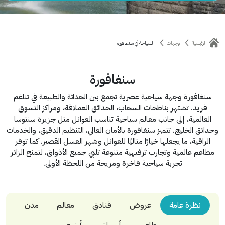
الرئيسية
وجهات
السياحة في سنغافورة
سنغافورة
سنغافورة وجهة سياحية عصرية تجمع بين الحداثة والطبيعة في تناغم
فريد. تشتهر بناطحات السحاب، الحدائق العملاقة، ومراكز التسوق
العالمية، إلى جانب معالم سياحية تناسب العوائل مثل جزيرة سنتوسا
وحدائق الخليج. تتميز سنغافورة بالأمان العالي، التنظيم الدقيق، والخدمات
الراقية، ما يجعلها خيارًا مثاليًا للعوائل وشهر العسل القصير. كما توفر
مطاعم عالمية وتجارب ترفيهية متنوعة تلبي جميع الأذواق، لتمنح الزائر
تجربة سياحية فاخرة ومريحة من اللحظة الأولى.
نظرة عامة
عروض
فنادق
معالم
مدن