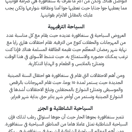
التواصل هناك. ولكن من أكثر ما تعرف به سنغافورة هي صرامة قوانينها
مما يعطيها جوا جذابا حيث تعطيها جوا آمنا ونظافة شوارعها ولكن يجب
عليك بالمقابل الالتزام بقوانينها.
السياحة الترفيهية
العروض السياحية في سنغافورة عديده حيث يقام مع كل مناسبة عدد
من المهرجانات والحفلات كنوع من الترفيه. تقام احتفالات هاري رايا مع
نهاية شهر رمضان المعظّم حيث تقيمه الطائفة المسلمة هناك فإذا كنت
ترغب يمكنك حضوره والاستمتاع به. حيث تنشط الأسواق في هذا الوقت
وتمتلئ بالملابس و الطعام و الهدايا التذكارية.
ومن أهم الاحتفالات التي تقام في سنغافورة هو احتفال السنة الصينية
الجديدة حيث يستمر لمدة ١٥ يوما، حيث تقام المهرجانات بالرقص
والموسيقى وتمتلئ الشوارع بالمحتفلين وتبلغ الاحتفالات أشدها في
الشوارع الصينية وتستمر من أواخر شهر يناير حتى بداية شهر فبراير.
السياحية الشاطئية و الجزر
تتميز سنغافورة بجوها الحار حيث أن جوها استوائي رطب لذلك فإن
السياحية الشاطئية تمثل عاملا هاما من المناطق السياحية في سنغافورة.
ومن أهم المعالم السياحية الشاطئية الشهيرة في سنغافورة هي بركة