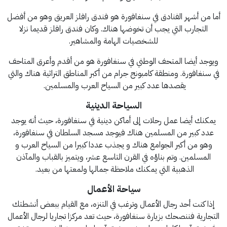
أما من أشهر الفنادق في سنغافورة هو فندق رافلز العريق وهو من أفضل
التجارب التي يجب أن تخوضها هناك. وكان فندق رافلز قديما نزلا
للشخصيات الهامة والمشاهير.
ويوجد أيضا المتحف الوطني في سنغافورة هو من أقدم وأعرق المتاحف
في سنغافورة. ومنطقة كامبونج جرام من أكبر المناطق التراثية هناك والتي
يقصدها عدد كبير من السياح العرب والمسلمين.
السياحة الدينية
يمكنك أيضا عمل رحلات إلى أماكن دينية في سنغافورة، حيث أنه يوجد
عدد كبير من المسلمين هناك فيوجد مسجد السلطان في سنغافورة،
وهو من أكبر الجوامع هناك و يجذب عددا كبيرا من السياح العرب و
المسلمين. وتم بناؤه في القرن التاسع عشر، ويتميز بالقباب والمآذن
الذهبية التي يمكنك ملاحظة جمالها ولمعتها من بعيد.
سياحة الأعمال
إذا كنت أحد رجال الأعمال وترغب في التنزه، مع القيام ببعض أنشطتك
التجارية فننصحك بزيارة سنغافورة، حيث تعد مركزا تجاريا لرجال الأعمال