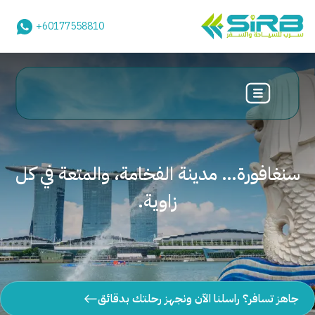
+60177558810
سنغافورة… مدينة الفخامة، والمتعة في كل
زاوية.
جاهز تسافر؟ راسلنا الآن ونجهز رحلتك بدقائق