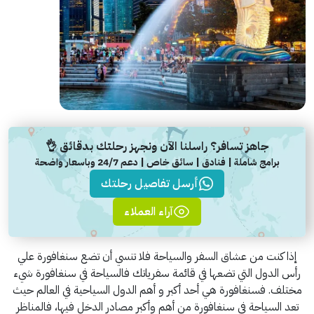
جاهز تسافر؟ راسلنا الآن ونجهز رحلتك بدقائق 👌
برامج شاملة | فنادق | سائق خاص | دعم 24/7 وباسعار واضحة
أرسل تفاصيل رحلتك
آراء العملاء
إذا كنت من عشاق السفر والسياحة فلا تنسي أن تضع سنغافورة علي
رأس الدول التي تضعها في قائمة سفرياتك فالسياحة في سنغافورة شيء
مختلف. فسنغافورة هي أحد أكبر و أهم الدول السياحية في العالم حيث
تعد السياحة في سنغافورة من أهم وأكبر مصادر الدخل فيها، فالمناظر