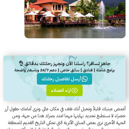
جاهز تسافر؟ راسلنا الآن ونجهز رحلتك بدقائق 👌
برامج شاملة | فنادق | سائق خاص | دعم 24/7 وباسعار واضحة
أرسل تفاصيل رحلتك
آراء العملاء
أغمض عينيك قليلاً وتخيل أنك تقف في مكان عالي وترى أمامك حقول أرز
خضراء لا تستطيع تحديد نهايتها مهما امتد بصرك هذا من جهة، ومن
الجهة الأخري تري بعض المباني الأثرية التي تحكي التاريخ القديم للمنطقة