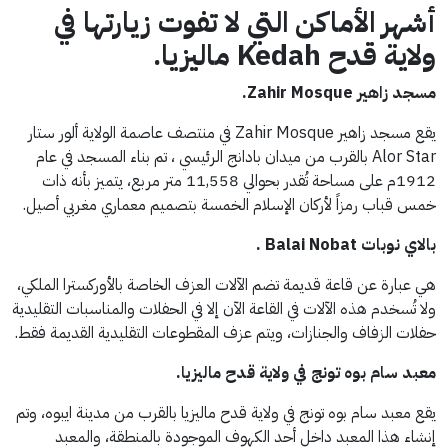
أشهر الأماكن التي لا تفوت زيارتها في
ولاية قدح
Kedah
ماليزيا.
مسجد زاهير Zahir Mosque.
يقع مسجد زاهير Zahir Mosque في منتصف عاصمة الولاية ألور ستار
Alor Star بالقرب من ميدان بادانج الرئيسي ، تم بناء المسجد في عام
1912م على مساحة تُقدر بحوالي 11,558 متر مربع، يتميز بأنه ذات
خمس قباب رمزاً لأركان الإسلام الخمسة بتصميم معماري مغربي أصيل.
بالاي نوبات Balai Nobat .
هي عبارة عن قاعة قديمة تضم الآلات العزف الخاصة بالأوركسترا الملكي،
ولا تُسخدم هذه الآلات في القاعة الآن إلا في الحفلات والمناسبات التقليدية
حفلات الزفاف والجنازات، ويتم عزف المقطوعات التقليدية القديمة فقط.
معبد سام بوه تونج في ولاية قدح ماليزيا.
يقع معبد سام بوه تونج في ولاية قدح ماليزيا بالقرب من مدينة ايبوه، وتم
إنشاء هذا المعبد داخل أحد الكهوف الموجودة بالمنطقة، والمعبد