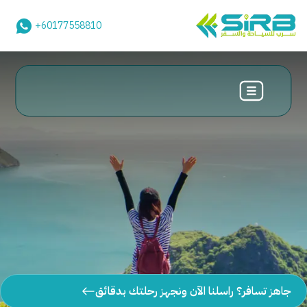
+60177558810
جاهز تسافر؟ راسلنا الآن ونجهز رحلتك بدقائق