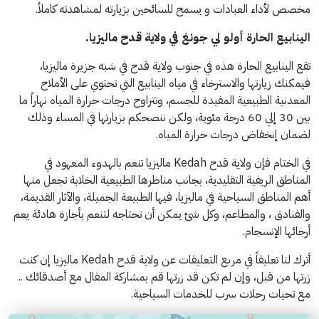
مخصص لأداء العبادات و يسمح للسائحين بزيارته لمشاهدته كاملاُ.
الينابيع الحارة أولو لي جونغ في ولاية قدح ماليزيا.
تقع الينابيع الحارة هذه في جنوب ولاية قدح في شبه جزيرة ماليزيا،
فيمكنك زيارتها والاسترخاء في مياه الينابيع التي تحتوي على الأملاح
المعدنية الطبيعية المفيدة للجسم، وتتراوح درجات حرارة المياه نهاراً ما
بين 30 إلي 60 درجة مئوية، ولكن ننصحكم بزيارتها في المساء وذلك
لضمان إنخفاض درجات حرارة المياه.
في الختام فإن ولاية قدح Kedah ماليزيا تنعم بالهدوء المعهود في
المناطق الريفية التقليدية، بجانب مناظرها الطبيعية الخلابة تجعل منها
أهم المناطق السياحية في ماليزيا، فيها الطبيعة الجميلة، والآثار القديمة،
والفنادق ، والمطاعم، وكل شئ يمكن أن تحتاجه لتنعم بأجازة هادئة يعم
أرجائها الإنسجام.
أترك لنا تعليقاً في مربع التعليقات عن ولاية قدح Kedah ماليزيا إن كنت
زرتها من قبل، وإن لم تكن قد زرتها قم بمشاركة المقال مع أصدقائك ..
مع تحيات رحلات سرب للخدمات السياحية.