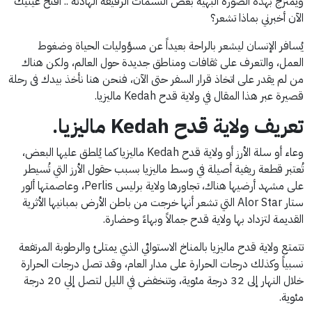
ويمتزج بهذه الصورة البهية بعض النسمات الرقيقة الهادئة .. أفتح عينيك
الآن أخبرني بماذا تشعر؟
يُسافر الإنسان ليشعر بالراحة بعيداً عن مسؤوليات الحياة وضغوط
العمل، والتعرف على ثقافات ومناطق جديدة حول العالم، ولكن هناك
من لم يقدر على اتخاذ قرار السفر حتى الآن، فنحن هنا نأخذ بيدك فى رحلة
قصيرة عبر هذا المقال في ولاية قدح Kedah ماليزيا.
تعريف ولاية قدح
Kedah
ماليزيا.
وعاء أو سلة الأرز أو ولاية قدح Kedah ماليزيا كما يُلطق عليها البعض،
تُعتبر قطعة ريفية أصيلة في وسط ماليزيا بسبب حقول الأرز التي تُسيطر
على مشهد أرضيها هناك، تجاورها ولاية برليس Perlis، وعاصمتها ألور
ستار Alor Star التي تشعر أنها خرجت من باطن الأرض بمبانيها الأثرية
القديمة لتزداد بها ولاية قدح جمالاً وبهاءً وحضارة.
تتمتع ولاية قدح ماليزيا بالمناخ الاستوائي الذي يمتلئ والرطوبة المرتفعة
نسبياً وكذلك درجات الحرارة على مدار العام، وقد تصل درجات الحرارة
خلال النهار إلى 32 درجة مئوية، وتنخفض في الليل لتصل إلي 20 درجة
مئوية.