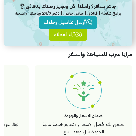
جاهز تسافر؟ راسلنا الآن ونجهز رحلتك بدقائق 👌
برامج شاملة | فنادق | سائق خاص | دعم 24/7 وباسعار واضحة
أرسل تفاصيل رحلتك
آراء العملاء
مزايا سرب للسياحة والسفر
ضمان الاسعار والجودة
نضمن لك افضل الاسعار , وتقديم خدمة عالية
نوفر عروض 
الجودة قبل وبعد البيع