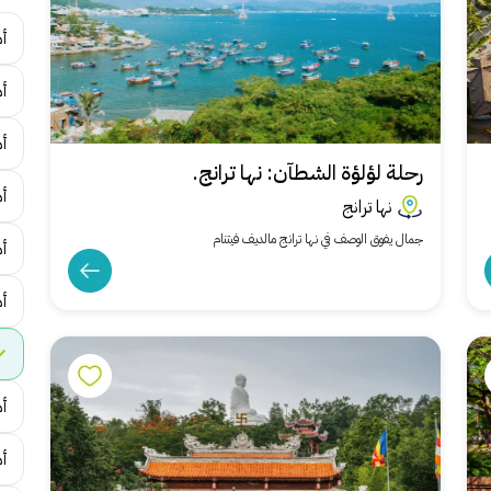
أ
أم
أم
رحلة لؤلؤة الشطآن: نها ترانج.
أ
نها ترانج
جمال يفوق الوصف في نها ترانج مالديف فيتنام
أ
أ
أ
أ