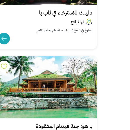
دليلك للاسترخاء في ثاب با
نها ترانج
استرخِ في ينابيع ثاب با : استجمام وطين علاجي
با هو: جنة فيتنام المفقودة