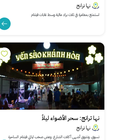
نها ترانج
استمتع بمغامرة في ثلاث برك مائية وسط غابات فيتنام
نها ترانج: سحر الأضواء ليلاً
نها ترانج
تسوق، وتذوق أشهى أكلات الشارع، وعش صخب ليالي فيتنام الساحرة