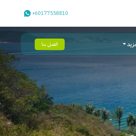
+60177558810
مزيد
اتصل بنا