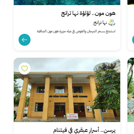
هون مون.. لؤلؤة نها ترانج
نها ترانج
استمتع بسحر المرجان والغوص في مياه جزيرة هون مون الصافية.
يرسن.. أسرار عبقري في فيتنام