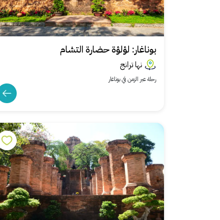
بوناغار: لؤلؤة حضارة التشام
نها ترانج
رحلة عبر الزمن في بوناغار