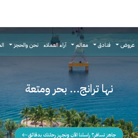
عروض
فنادق
معالم
آراء العملاء
نحن والحجز
ال
نها ترانج... بحر ومتعة
جاهز تسافر؟ راسلنا الآن ونجهز رحلتك بدقائق