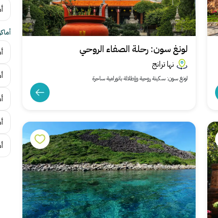
أم
أماك
لونغ سون: رحلة الصفاء الروحي
أم
نها ترانج
أم
لونغ سون: سكينة روحية وإطلالة بانورامية ساحرة
أ
أم
أم