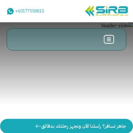
+60177558810
جاهز تسافر؟ راسلنا الآن ونجهز رحلتك بدقائق