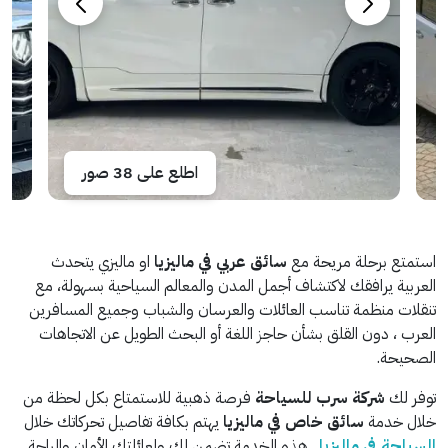
اطلع على 38 صور
استمتع برحلة مريحة مع
سائق عربي في ماليزيا
او ماليزي يتحدث
العربية يرافقك لاكتشاف أجمل المدن والمعالم السياحية بسهولة، مع
تنقلات منظمة تناسب العائلات والعرسان والشباب وجميع المسافرين
العرب ، دون القلق بشأن حاجز اللغة أو البحث الطويل عن الاتجاهات
الصحيحة.
توفر لك
شركة سرب للسياحة
فرصة ذهبية للاستمتاع بكل لحظة من
خلال خدمة
سائق خاص في ماليزيا
يهتم بكافة تفاصيل تحركاتك خلال
السياحة في ماليزيا
. هذه الخدمة تضمن لك ولعائلتك الأمان والراحة