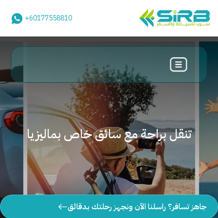
+60177558810
تنقل براحة مع سائق خاص بماليزيا
جاهز تسافر؟ راسلنا الآن ونجهز رحلتك بدقائق