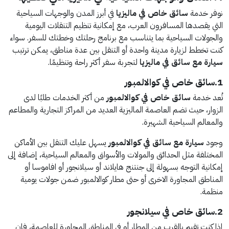
نوفر خدمة
سائق خاص في ماليزيا
في أبرز المدن والوجهات السياحية
التي يقصدها المسافرون العرب، مع إمكانية تنظيم التنقلات اليومية
والجولات السياحية بما يتناسب مع برنامج رحلتك وخطتك للسفر. سواء
كنت تخطط لزيارة مدينة واحدة أو التنقل بين عدة مناطق، يمكن ترتيب
سيارة مع سائق في ماليزيا
لتجربة سفر أكثر راحة وتنظيمًا.
1.سائق خاص في كوالالمبور
تُعد خدمة
سائق خاص في كوالالمبور
من أكثر الخدمات طلبًا لدى
الزوار، حيث تضم العاصمة الماليزية العديد من المراكز التجارية والمطاعم
والمعالم السياحية الشهيرة.
وجود
سيارة مع سائق في كوالالمبور
يسهل عليك التنقل بين الأماكن
المختلفة مثل الحدائق والمولات والأسواق والمعالم السياحية، إضافة إلى
إمكانية التوجه بسهولة إلى جنتنج هايلاند أو سيلانجور أو افاموسا أو
المناطق المجاورة الاخرى أو حتى مطار كوالالمبور ضمن جولات يومية
منظمة.
2.سائق خاص في سيلانجور
إذا كنت تقيم بالقرب من المطار أو في المناطق المجاورة للعاصمة، فإن