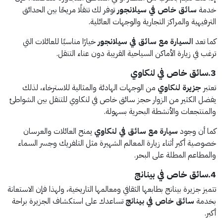
خدمة
سائق خاص في سيلانجور
توفر لك تنقلًا مريحًا بين الحدائق
الترفيهية والمراكز التجارية والوجهات العائلية.
كما تعد
السيارة مع سائق في سيلانجور
خيارًا مناسبًا للعائلات التي
ترغب في زيارة الأماكن السياحية القريبة دون عناء التنقل.
3.سائق خاص في لنكاوي
تعتبر
جزيرة لنكاوي
من الوجهات الهادئة والمثالية للاسترخاء، لذلك
يفضل الكثير من الزوار حجز سائق خاص في لنكاوي للتنقل بين الشواطئ
والمنتجعات والأنشطة البحرية بسهولة.
كما أن وجود
سيارة مع سائق في لنكاوي
يمنح العائلات والعرسان
خصوصية أكبر أثناء زيارة المعالم الشهيرة مثل التلفريك وجسر السماء
والمطاعم المطلة على البحر.
4.سائق خاص في بينانج
تتميز جزيرة بينانج بطابعها الثقافي ومعالمها التاريخية، ولهذا فإن الاستعانة
بخدمة
سائق خاص في بينانج
تساعدك على استكشاف الجزيرة براحة
أكبر.