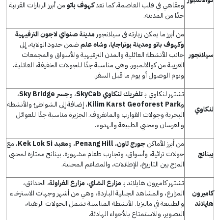
ومقاهي في قلب العاصمة. كما تعد
كهوف باتو
من أبرز الزيارات القريبة
جدًا من المدينة.
من أبرز ما يمكن زيارته في سيلانجور
مدينة صنواي لاجون الترفيهية
و
كهوف باتو
ومدينة بوتراجايا، وشاه علم
ضمن حدود الولاية، إلى
سيلانجور
جانب الأنشطة العائلية والمدن الترفيهية والأسواق والمجمعات
القريبة من كوالالمبور. وهي مناسبة جدًا للجولات الخفيفة، العائلية،
ويوم الوصول أو يوم ما قبل السفر.
تشتهر لنكاوي بـ
تلفريك لنكاوي
SkyCab
، و
جسر
Sky Bridge
،
و
Kilim Karst Geoforest Park
، إضافة إلى الشواطئ والأنشطة
لنكاوي
البحرية وجولات القوارب والمانغروف. الجزيرة مناسبة جدًا للعوائل
والعرسان ومحبي الطبيعة والهدوء.
من أبرز الأماكن
جورج تاون
،
Penang Hill
، و
معبد
Kek Lok Si
، مع
بينانج
جولات تراثية، وأسواق، وتجارب طعام مشهورة. بينانج ممتازة لمحبي
المزج بين التاريخ، الإطلالات، والمطاعم المحلية.
تشتهر كاميرون هايلاند بـ
مزارع الشاي
،
مزارع الفراولة
، الحدائق،
كاميرون
المزارع، والمشاهد الجبلية الباردة، وهي من أشهر وجهات الاسترخاء
هايلاند
والطبيعة في ماليزيا. الأنشطة المناسبة تشمل الجولات الريفية،
التصوير، والاستمتاع بالأجواء الهادئة.