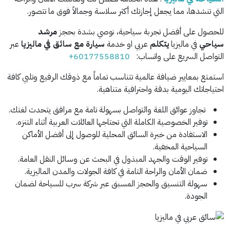
التي تنشدها، مما يجعل إجازتك أكثر سلاسة وجمالاً فوق ما تتصور.
للحصول على أفضل تجربة سياحية، نوصي بشدة بحجز
مرشد
سياحي
في ماليزيا
يتكلم
عربي او خدمة
سيارة مع سائق في ماليزيا
عبر
التواصل السريع على واتساب:
+60177558810
استمتع بمعايير ضيافة عالمية تتناسب تماماً مع ذوقك الرفيع وتلبي كافة
احتياجاتك اليومية بدقة واحترافية متناهية.
تجاوز عوائق اللغة والتواصل بسهولة تامة مع مرافق يتحدث لغتك.
توفير الخصوصية الكاملة التي تحتاجها العائلات العربية أثناء التنزه.
الاستفادة من خبرة السائق المحلية للوصول إلى أفضل الأماكن
السياحية المخفية.
توفير الوقت والجهد المبذول في البحث عن وسائل النقل العامة.
ضمان الأمان والراحة التامة في كافة الجولات والمدن الماليزية.
سهولة التنسيق والحجز المسبق عبر شركة سرب للسياحة لضمان
الجودة.