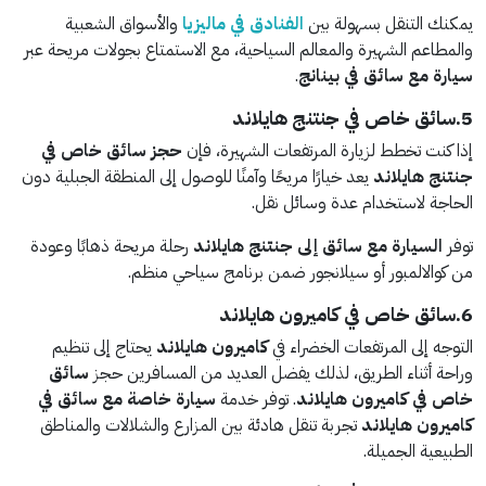
يمكنك التنقل بسهولة بين
الفنادق في ماليزيا
والأسواق الشعبية
والمطاعم الشهيرة والمعالم السياحية، مع الاستمتاع بجولات مريحة عبر
سيارة مع سائق في بينانج
.
5.سائق خاص في جنتنج هايلاند
إذا كنت تخطط لزيارة المرتفعات الشهيرة، فإن
حجز سائق خاص في
جنتنج هايلاند
يعد خيارًا مريحًا وآمنًا للوصول إلى المنطقة الجبلية دون
الحاجة لاستخدام عدة وسائل نقل.
توفر
السيارة مع سائق إلى جنتنج هايلاند
رحلة مريحة ذهابًا وعودة
من كوالالمبور أو سيلانجور ضمن برنامج سياحي منظم.
6.سائق خاص في كاميرون هايلاند
التوجه إلى المرتفعات الخضراء في
كاميرون هايلاند
يحتاج إلى تنظيم
وراحة أثناء الطريق، لذلك يفضل العديد من المسافرين حجز
سائق
خاص في كاميرون هايلاند
. توفر خدمة
سيارة خاصة مع سائق في
كاميرون هايلاند
تجربة تنقل هادئة بين المزارع والشلالات والمناطق
الطبيعية الجميلة.