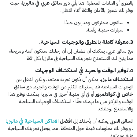
بالطرق أو العادات المحلية. هنا يأتي دور
سائق عربي في ماليزيا
، حيث
يوفر لك شعورًا بالأمان والثقة أثناء التنقل.
سائقون محترفون ومدربون جيدًا.
سيارات حديثة وآمنة.
3.معرفة كاملة بالطرق والوجهات السياحية.
مع سائق عربي، يمكنك أن تطمئن إلى أن رحلتك ستكون آمنة ومريحة،
مما يتيح لك الاستمتاع بتجربتك السياحية في ماليزيا بكل ثقة.
4.توفير الوقت والجهد في استكشاف الوجهات
استكشاف ماليزيا
يمكن أن يكون تجربة ممتعة، ولكن التنقل بين
الوجهات السياحية قد يستهلك الكثير من الوقت والجهد. مع
سائق
خاص في كوالالمبور
أو في أي مدينة أخرى في ماليزيا، يمكنك توفير هذا
الوقت والتركيز على ما يهمك حقًا - استكشاف الوجهات السياحية
والاستمتاع برحلتك.
السائق العربي يمكنه أن يأخذك إلى
افضل
الاماكن السياحية في ماليزيا
، ويوفر لك معلومات قيمة حول المنطقة، مما يجعل تجربتك السياحية
غنية وممتعة.