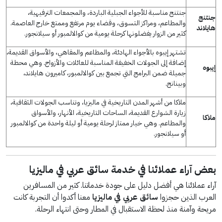
جنتنج مناسبة للأجواء الجبلية الباردة، والمجمعات الترفيهية،
جنتنج
والمطاعم، ومراكز التسوق، وقضاء يوم مرتفع وممتع خارج العاصمة.
هايلاند
كثير من الزوار يفضلونها كرحلة يومية من كوالالمبور أو سيلانجور.
تشتهر إيبوه بالأجواء الهادئة، والمطاعم والمقاهي، والأسواق القديمة،
إضافة إلى الجولات الخفيفة المناسبة للعائلات والأزواج. وهي محطة
إيبوه
جميلة ضمن البرامج التي تجمع بين كوالالمبور، كاميرون هايلاند،
وبينانج.
ملاكا من أشهر المدن التاريخية في ماليزيا، وتناسب الجولات الثقافية،
زيارة الشوارع القديمة، الساحات التاريخية، الأنهار، والأسواق
ملاكا
والمطاعم. وهي خيار ممتاز لرحلة يومية أو ليلة واحدة من كوالالمبور
أو سيلانجور.
بعض آراء عملائنا في خدمة سائق عربي في ماليزيا
آراء عملائنا هي أفضل دليل على جودة خدماتنا. كثير من المسافرين
العرب الذين حجزوا
سائق عربي في ماليزيا
معنا أكدوا أن التجربة كانت
مريحة وآمنة منذ لحظة الاستقبال في المطار وحتى انتهاء الرحلة.