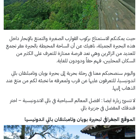
حيث يمكنكم الاستمتاع بركوب القوارب الصغيرة والتمتع بالإبحار داخل
هذه البحيرة الجميلة، ناهيك عن أن الساحة المحيطة بالحيرة مقر تجمع
للعديد من الزائرين وهي تعد فرصة ممتازة للتعرف على الكثير من
السكان المحليين، فهم حقاً ودودون للغاية.
واليوم سنصحبكم معنا في رحلة بحرية إلى بحيرة بويان وتامبلنقان بالي
اندونيسيا، للتعرفون عليها عن قرب ولمعرفه ما تخبئه لكم من متع عند
الذهاب إليها.
لا تنسئ زيارة ايضا : افضل المعالم السياحية في بالي الاندونيسية – اختر
فندقك المفضل في جزيرة بالي
الموقع الجغرافي لبحيرة بويان وتامبلنقان بالي اندونيسيا