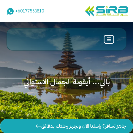
+60177558810
بالي... أيقونة الجمال الاستوائي
جاهز تسافر؟ راسلنا الآن ونجهز رحلتك بدقائق