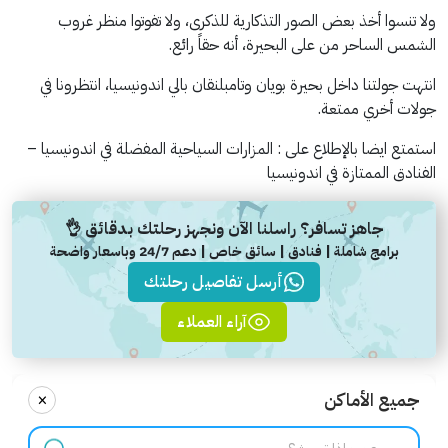
ولا تنسوا أخذ بعض الصور التذكارية للذكرى، ولا تفوتوا منظر غروب
الشمس الساحر من على البحيرة، أنه حقاً رائع.
انتهت جولتنا داخل بحيرة بويان وتامبلنقان بالي اندونيسيا، انتظرونا في
جولات أخري ممتعة.
استمتع ايضا بالإطلاع على : المزارات السياحية المفضلة في اندونيسيا –
الفنادق الممتازة في اندونيسيا
جاهز تسافر؟ راسلنا الآن ونجهز رحلتك بدقائق 👌
برامج شاملة | فنادق | سائق خاص | دعم 24/7 وباسعار واضحة
أرسل تفاصيل رحلتك
آراء العملاء
×
جميع الأماكن