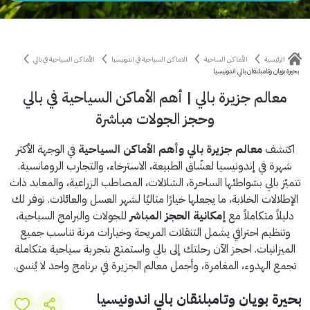
الرئيسية
الأماكن الساحية
الاماكن السياحية في اندونيسيا
الأماكن السياحية في بالي
بحيرة بويان وتامبلنقان بالي اندونيسيا
معالم جزيرة بالي | أهم الأماكن السياحية في بالي
وحجز الجولات مباشرة
اكتشف
معالم جزيرة بالي وأهم الأماكن السياحية
في الوجهة الأكثر
شهرة في إندونيسيا لعشّاق الطبيعة، الاسترخاء، والتجارب الرومانسية.
تتميّز بالي بشواطئها الساحرة، الشلالات، المصاطب الزراعية، والمعابد ذات
الإطلالات الخلابة، ما يجعلها خيارًا مثاليًا لشهر العسل والعائلات. نوفر لك
دليلاً متكاملاً مع
إمكانية الحجز المباشر
للجولات والبرامج السياحية،
وتنظيم احترافي يشمل التنقلات المريحة وخيارات مرنة تناسب جميع
الميزانيات. احجز الآن رحلتك إلى بالي واستمتع بتجربة سياحية متكاملة
تجمع الهدوء، المغامرة، وأجمل معالم الجزيرة في برنامج واحد لا يُنسى.
بحيرة بويان وتامبلنقان بالي اندونيسيا