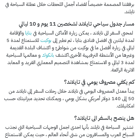
برفقتنا المصممة خصيصاً لقضاء أجمل اللحظات خلال عطلة السياحة في
تايلند.
مسار جدول سياحي تايلاند لشخصين 11 يوم و 10 ليالي
لمحبي السفر الى تايلاند ، يمكن زيارة الأماكن السياحية في
بتايا
والإقامة
لمدة ليلتين في افضل فنادق بتايا ، ثم تطير إلى
بوكيت
للاستمتاع لمدة 5
ليالي في زيارة أفضل ما في بوكيت من شواطئ و اكتشاف البلدة القديمة
وغيرها من الأنشطة الترفيهية الأخرى.اكتشف
بانكوك
و معالمها السياحية
لمدة 3 ليالي و الاستمتاع بمشاهدة التصميم المعماري الفريد و المعابد
الاثرية الرائعة.
كم يكفي مصروف يومي في تايلاند؟
يبدأ معدل المصروف اليومي في تايلاند خلال رحلات السفر إلي تايلاند من
50 إلى 140 دولار أمريكي بشكل يومي ، ويمكنك تحديد ميزانيتك حسب
امكانياتك.
هل ينصح بالسفر الى تايلاند؟
تشتهر السياحة في تايلند بأنها احدى اجمل الوجهات السياحية التي تجذب
السياح العرب والمسافرون من شتى أنحاء العالم ، حيث يمكن الاستمتاع