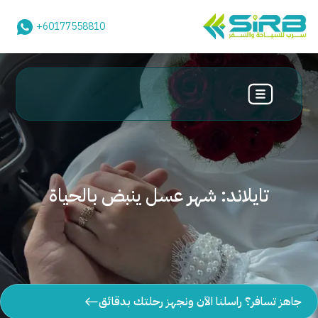
+60177558810
تايلاند: شهر عسل ينبض بالحياة
جاهز تسافر؟ راسلنا الآن ونجهز رحلتك بدقائق