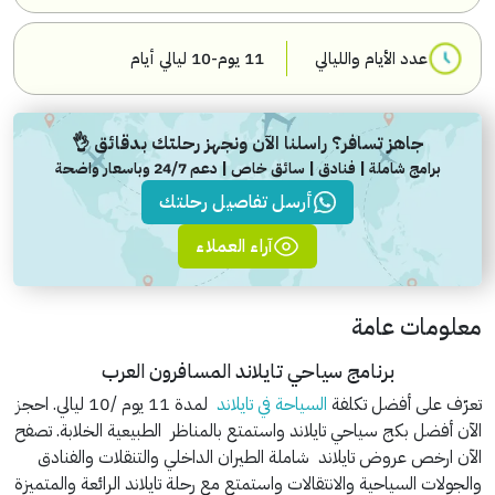
عدد الأيام والليالي
11 يوم-10 ليالي أيام
جاهز تسافر؟ راسلنا الآن ونجهز رحلتك بدقائق 👌
برامج شاملة | فنادق | سائق خاص | دعم 24/7 وباسعار واضحة
أرسل تفاصيل رحلتك
آراء العملاء
معلومات عامة
برنامج سياحي تايلاند المسافرون العرب
تعرّف على أفضل تكلفة
السياحة في تايلاند
لمدة 11 يوم /10 ليالي. احجز
الآن أفضل بكج سياحي تايلاند واستمتع بالمناظر الطبيعية الخلابة. تصفح
الآن ارخص عروض تايلاند شاملة الطيران الداخلي والتنقلات والفنادق
والجولات السياحية والانتقالات واستمتع مع رحلة تايلاند الرائعة والمتميزة