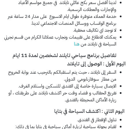
لدينا أفضل سعر بكج عائلي تايلاند في جميع مواسم الأعياد
والإجازات والعطلات الرسمية.
خدمة العملاء متوفرة طوال ايام الاسبوع على مدار 24 ساعة عبر
برنامج الواتساب ووسائل المنصات الاجتماعي لدينا.
لا توجد اي تكاليف مخفية.
يمكنك الاطلاع على تقييمات وتجارب عملائنا الكرام من قسم تجرتي
السياحة في تايلاند من
هنا
تفاصيل برنامج سياحي تايلند لشخصين لمدة 11 ايام
اليوم الأول : الوصول إلى تايلاند
السفر إلى تايلاند ، حيث يتم استقبالكم بالترحيب عند بوابة الخروج
من مطار سوفارنابومي الدولي.
الايصال بسيارة خاصة إلى الفندق للتسكين واستلام الغرف.
تفريغ الحقائب و قضاء وقت حر اكتشف تايلاند على طريقتك ، أو
زيارة الأماكن المحيطة بالفندق.
اليوم الثاني : اكتشف السياحة في بتايا
تناول الإفطار في الفندق.
لقيام بجولة سياحية لزيارة أماكن سياحية في بتايا بما في ذلك: