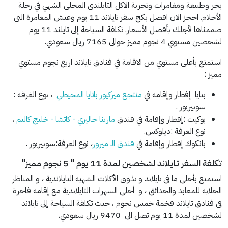
بحر وطبيعة ومغامرات وتجربة الاكل التايلندي المحلي الشهي في رحلة
الأحلام. احجز الان افضل بكج سفر تايلاند 11 يوم وعيش المغامرة التي
صممناها لأجلك بأفضل الأسعار. تكلفة السياحة إلى تايلند 11 يوم
لشخصين مستوي 4 نجوم مميز حوالى 7165 ريال سعودي.
استمتع بأعلي مستوي من الاقامة في فنادق تايلاند اربع نجوم مستوي
مميز :
بتايا إفطار وإقامة في
منتجع ميركيور باتايا المحيطي
، نوع الغرفة :
سوبيريور .
بوكيت :إفطار وإقامة في فندق
مارينا جاليري - كاتشا - خليج كاليم
،
نوع الغرفة :ديلوكس.
بانكوك إفطار وإقامة في
فندق الـ ميروز
، نوع الغرفة:سوبيريور .
تكلفة السفر تايلاند لشخصين لمدة 11 يوم " 5 نجوم مميز"
استمتع بأحلى ما فى تايلاند و تذوق الأكلات الشهية التايلاندية ، و المناظر
الخلابة للمعابد والحدائق ، و أحلى السهرات التايلاندية مع إقامة فاخرة
في فنادق تايلاند فخمة خمس نجوم ، حيث تكلفة السياحة إلى تايلاند
لشخصين لمدة 11 يوم تصل الى 9470 ريال سعودي.