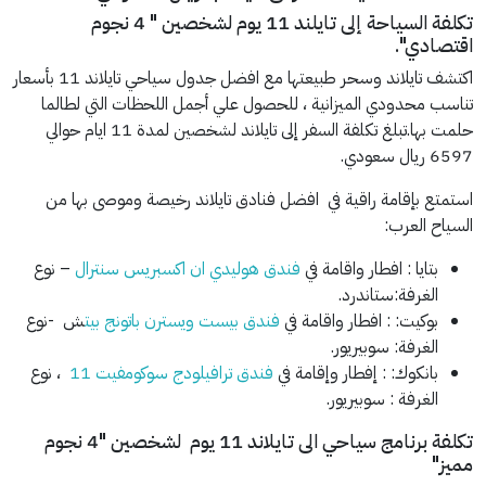
تكلفة السياحة إلى تايلند 11 يوم لشخصين " 4 نجوم
اقتصادي".
اكتشف تايلاند وسحر طبيعتها مع افضل جدول سياحي تايلاند 11 بأسعار
تناسب محدودي الميزانية ، للحصول علي أجمل اللحظات التي لطالما
حلمت بها.تبلغ تكلفة السفر إلى تايلاند لشخصين لمدة 11 ايام حوالي
6597 ريال سعودي.
استمتع بإقامة راقية في افضل فنادق تايلاند رخيصة وموصى بها من
السياح العرب:
بتايا : افطار واقامة في
فندق هوليدي ان اكسبريس سنترال
– نوع
الغرفة:ستاندرد.
بوكيت: : افطار واقامة في
فندق بيست ويسترن باتونج بيت
ش -نوع
الغرفة: سوبيريور.
بانكوك: : إفطار وإقامة في
فندق ترافيلودج سوكومفيت 11
، نوع
الغرفة : سوبيريور.
تكلفة برنامج سياحي الى تايلاند 11 يوم لشخصين "4 نجوم
مميز"