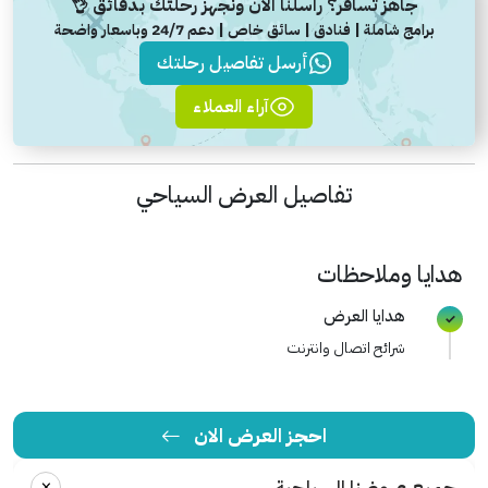
جاهز تسافر؟ راسلنا الآن ونجهز رحلتك بدقائق 👌
برامج شاملة | فنادق | سائق خاص | دعم 24/7 وباسعار واضحة
أرسل تفاصيل رحلتك
آراء العملاء
تفاصيل العرض السياحي
هدايا وملاحظات
هدايا العرض
شرائح اتصال وانترنت
احجز العرض الان
×
جميع عروضنا السياحية