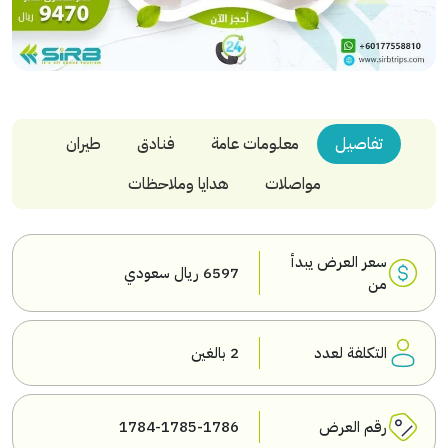
تفاصيل
معلومات عامة
فنادق
طيران
مواصلات
هدايا وملاحظات
سعر العرض يبدأ
6597 ريال سعودي
من
التكلفة لعدد
2 بالغين
رقم العرض
1784-1785-1786