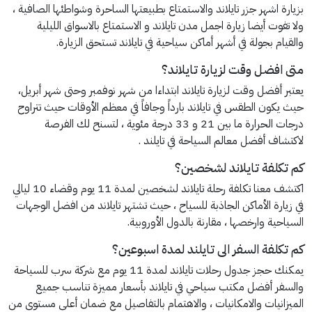
بزيارة اشهر جزر تايلاند والاستمتاع بطبيعتها الساحرة وشواطئها الصافية ،
ولا تفوت أيضا زيارة اجمل مدن تايلاند و الاستمتاع بالاسواق الليلية
والقيام بجولة في أشهر أماكن سياحية في تايلاند تستحق الزيارة.
متى افضل وقت لزيارة تايلاند؟
يعتبر أفضل وقت لزيارة تايلاند ابتداءا من شهر نوفمبر وحتى شهر أبريل،
حيث يكون الطقس في تايلاند بارداً وجافاً في معظم الأوقات حيث تتراوح
درجات الحرارة ما بين 21 و 33 درجة مئوية ، لتسنح لك الفرصة
لاكتشاف أفضل معالم السياحة في تايلند .
كم تكلفة تايلاند لشخصين؟
اكتشف معنا تكلفة رحلة تايلاند لشخصين لمدة 11 يوم وقضاء 10 ليالي
في زيارة الأماكن الجاذبة للسياح ، حيث تشتهر تايلاند من افضل الوجهات
السياحية وارخصها ، مقارنة بالدول الأوروبية.
كم تكلفة السفر الى تايلند لمدة اسبوعين؟
يمكنك حجز جدول رحلات تايلاند لمدة 11 يوم مع شركة سرب للسياحة
والسفر أفضل مكتب سياحي في تايلاند بأسعار مميزة تناسب جميع
الميزانيات والامكانيات ، والاهتمام بالتفاصيل مع ضمان أعلى مستوى من