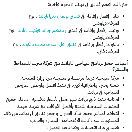
اخترنا لك افخم فنادق في تايلند 5 نجوم فاخرة:
بتايا : إفطار وإقامة في
فندق بولمان باتايا تايلاند
، نوع
الغرفة:ديلوكس.
بوكيت: إفطار وإقامة في فندق
ويندهام جراند فوكيت تايلاند
، نوع
الغرفة:ديلوكس.
بانكوك: إفطار وإقامة في
فندق أفاني سوخومفيت بانكوك
، نوع
الغرفة :افاني.
أسباب حجز برنامج سياحي تايلاند مع شركة سرب للسياحة
والسفر؟
شركة سياحية عربية مرخصة و مسجلة من وزارة السياحة.
نتمتع بخبرة واحترافية كبيرة فى تنفيذ افضل وارخص العروض
السياحية في تايلاند.
امكانية تنفيذ بكج تايلاند شهر عسل بأسعار تنافسية ، شاملة جميع
الخدمات السياحية للتمتع بأفضل الأوقات مع شريك حياتك.
التعاقد المباشر وحجز تذاكر الطيران و حجز فنادق في تايلاند من كافة
المستويات سواء كانت الاقتصادية ، المميزة والفاخرة.
تنفيذ وإجراء التعديلات وفقا لرغبة العميل.