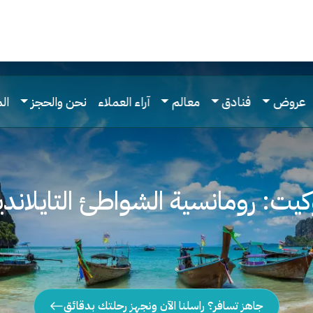
عروض
فنادق
معالم
آراء العملاء
نحن والحجز
ال
كيت: رومانسية الشواطئ التايلاندي
جاهز تسافر؟ راسلنا الآن ونجهز رحلتك بدقائق