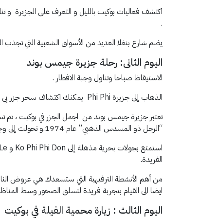
اكتشف فعاليات بوكيت بالليل و التعرف على الجزيرة و تنا
.
يضم شارع بنغلا العديد من الأسواق الشعبية التي تجذب ا
اليوم الثانى: رحلة جزيرة جيمس بوند
الاستيقاظ صباحا وتناول وجبة الافطار .
الذهاب إلى جزيرة Phi Phi يمكنك اكتشاف سحر جزر بي بي في تايلاند حيث الطبيعة الخلابة والشواطئ الساحرة تنتظرك.
تعتبر جزيرة جيمس بوند من اجمل الجزر في بوكيت ، تم 
“الرجل ذو المسدس الذهبي” عام 1974.و تحولت إلى وجهة سياحية شهيرة بعد عرض الفيلم.
الفريدة.
من أهم الأنشطة الترفيهية التي ستسعدك هي عروض النار 
ايضا الى القيام بتجربة فريدة لتسلق الصخور وسط المناظر 
اليوم الثالث : زيارة محمية الفيلة في بوكيت