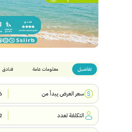
تفاصيل
معلومات عامة
فنادق
سعر العرض يبدأ من
56
التكلفة لعدد
2 بال