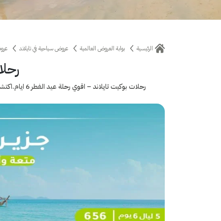
الرئيسية
بوابة العروض العالمية
عروض سياحية في تايلاند
عروض
رحلات
رحلات بوكيت تايلاند – اقوي رحلة عيد الفطر 6 ايام.اكتشف معنا افضل الرحلات السياحية في بوكيت للعوائل او للعرسان الجدد بسعر يبدأ من 656 دولار لشخصين مع سرب للسياحة والسفر في تايلاند.