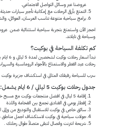
عروضنا عبر وسائل التواصل الاجتماعي.
التمتع بأرقى الرحلات مع إمكانية تأجير سيارات حديثة 
برامج سياحية متنوعة تناسب العرسان، العوائل، والش
وسياحة في تايلاند.
كم تكلفة السياحة في بوكيت؟
رحلات عيد الفطر والاستمتاع بالأجواء الرومانسية والسهرا
سرب للسياحة رفيقك المثالي في استكشاف جزيرة بوكيت ا
جدول رحلات بوكيت 5 ليالي / 6 ايام يشمل:
إقامة 5 ليال في افضل منتجعات بوكيت مع مسبح خاص بإطلالة خلابة .
إفطار يومي في الفنادق تجمع بين الفخامة واللذة
سائق خاص في بوكيت للاستقبال والتوديع من وإلى ا
جولات سياحية في بوكيت لاستكشاف اجمل مناطق سياح
شريحة انترنت واتصال لتبقى متصلاً طوال رحلتك .