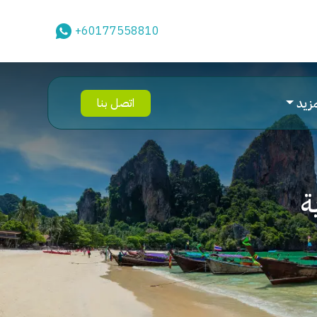
+60177558810
مزيد
اتصل بنا
ة