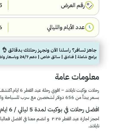
رقم العرض
5
عدد الأيام والليالي
6 أيام-5 ليا
جاهز تسافر؟ راسلنا الآن ونجهز رحلتك بدقائق 👌
برامج شاملة | فنادق | سائق خاص | دعم 24/7 وباسعار واضحة
معلومات عامة
رحلات بوكيت تايلاند – اقوي رحلة عيد الفطر 6 ايام.اكتشف معنا افضل الرحلات السياحية في
بسعر يبدأ من 656 دولار لشخصين مع سرب للسياحة والسفر في تايلاند.
افضل رحلات في بوكيت لمدة 5 ليالي / 6 ايام
احجز اجازة عيد الفطر ٢٠٢٥ و انضم م
تايلاند.