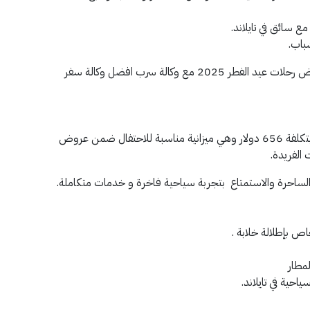
مع سائق في تايلاند.
باب.
احجز الآن واستمتع بتجربة سياحية استثنائية ضمن عروض رحلات عيد الفطر 2025 مع وكالة سرب افضل وكالة سفر
تبدأ اسعار رحلات بوكيت لشخصين لمدة 5 ليالي و 6 ايام بتكلفة 656 دولار وهي ميزانية مناسبة للاحتفال ضمن عروض
ت الفريدة.
لساحرة والاستمتاع بتجربة سياحية فاخرة و خدمات متكاملة.
لمطار
ية في تايلاند.