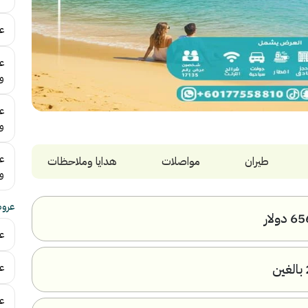
عر
ع
و
ع
و
ع
طيران
مواصلات
هدايا وملاحظات
و
عروض
6 دولار
ع
غين
ع
ع