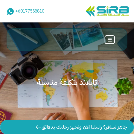
+60177558810
تايلاند بتكلفة مناسبة
جاهز تسافر؟ راسلنا الآن ونجهز رحلتك بدقائق