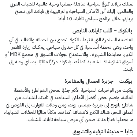
تمتلك تايلاند كنوزًا سياحية مذهلة جعلتها وجهة عالمية للشباب العربي
والعالمي، إليك أبرز الأماكن السياحية والترفيهية في تايلاند التي ننصح
بزيارتها خلال برنامج سياحي تايلاند 10 أيام:
بانكوك – قلب تايلاند النابض
العاصمة الساحرة التي لا تهدأ. بانكوك تجمع بين الحداثة والتقاليد في آنٍ
واحد، وهي محطة أساسية في كل جدول سياحي. يمكنك زيارة القصر
الكبير، معابدها الشهيرة ، والاستمتاع بجولات التسوق في مجمع MBK أو
أسواق تشاتوشاك الشعبية. كما تُعد بانكوك مركزًا مثاليًا لبدء أي رحلة إلى
تايلند.
بوكيت – جزيرة الجمال والمغامرة
بوكيت من الواجهات السياحية الأكثر جذبًا لمحبي الشواطئ والأنشطة
المائية، وتضم بعض أفضل الأماكن السياحية في تايلاند للشباب. من
شاطئ باتونج إلى جزيرة جيمس بوند، ومن رحلات القوارب إلى الغوص في
أعماق البحر، هناك الكثير لاكتشافه. كما تعد مكانًا مثاليًا للحفلات الشبابية،
ما يجعلها خيارًا مثاليًا ضمن أي عرض سياحة تايلاند للشباب.
بتايا – مدينة الترفيه والتشويق