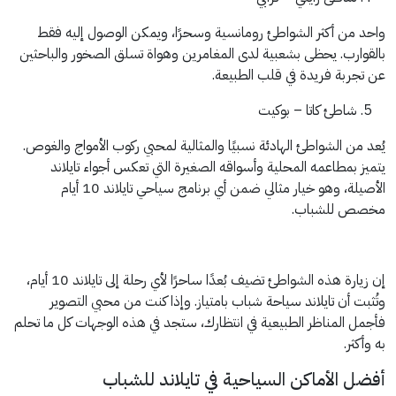
واحد من أكثر الشواطئ رومانسية وسحرًا، ويمكن الوصول إليه فقط
بالقوارب. يحظى بشعبية لدى المغامرين وهواة تسلق الصخور والباحثين
عن تجربة فريدة في قلب الطبيعة.
شاطئ كاتا – بوكيت
يُعد من الشواطئ الهادئة نسبيًا والمثالية لمحبي ركوب الأمواج والغوص.
يتميز بمطاعمه المحلية وأسواقه الصغيرة التي تعكس أجواء تايلاند
الأصيلة، وهو خيار مثالي ضمن أي برنامج سياحي تايلاند 10 أيام
مخصص للشباب.
إن زيارة هذه الشواطئ تضيف بُعدًا ساحرًا لأي رحلة إلى تايلاند 10 أيام،
وتُثبت أن تايلاند سياحة شباب بامتياز. وإذا كنت من محبي التصوير
فأجمل المناظر الطبيعية في انتظارك، ستجد في هذه الوجهات كل ما تحلم
به وأكثر.
أفضل الأماكن السياحية في تايلاند للشباب