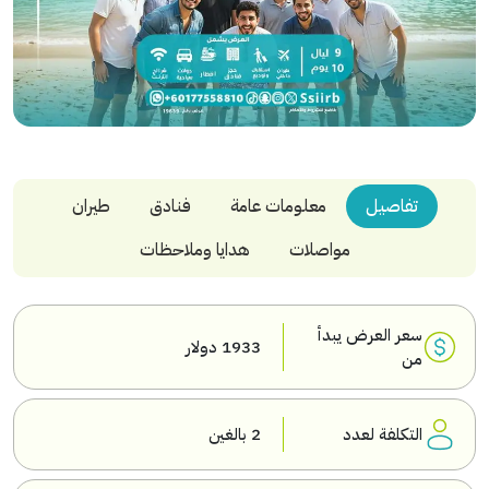
تفاصيل
معلومات عامة
فنادق
طيران
مواصلات
هدايا وملاحظات
سعر العرض يبدأ
1933 دولار
من
التكلفة لعدد
2 بالغين