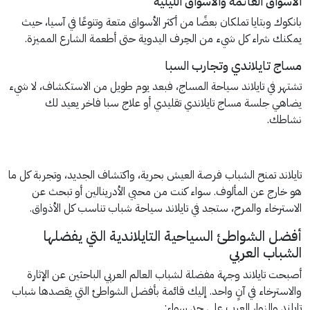
الأسواق العائمة والأسواق الليلية
بانكوك وبتايا تملكان بعضًا من أكثر الأسواق متعة وتنوعًا في آسيا، حيث
يمكنك شراء كل شيء من الحِرف اليدوية حتى أطعمة الشارع المميزة.
مساج تايلاندي وتجارب السبا
تشتهر في تايلاند سياحة المساج، فبعد يوم طويل من الاستكشاف، لا شيء
يضاهي جلسة مساج تايلاندي تقليدي أو علاج سبا فاخر يعيد لك
نشاطك.
تايلاند تمنح الشباب فرصة العيش بحرية، واكتشاف الجديد، وتجربة كل ما
هو خارج عن المألوف. سواء كنت من محبي الأدرينالين أو تبحث عن
الاسترخاء والمرح، ستجد في تايلاند سياحة شباب تناسب كل الأذواق.
أفضل الشواطئ السياحية التايلاندية التي يفضلها
الشباب العربي
أصبحت تايلاند وجهة مفضلة لشباب العالم العربي الباحثين عن الإثارة
والاسترخاء في آنٍ واحد. إليك قائمة بأفضل الشواطئ التي يقصدها شباب
تايلند والزوار العرب على حد سواء: