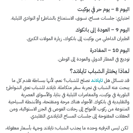
اليوم 8 – يوم حر في بوكيت
اختياري: جلسات مساج، تسوق، الاستمتاع بالشاطئ أو النوادي الليلية.
اليوم 9 – العودة إلى بانكوك
الطيران الداخلي من بوكيت إلى بانكوك، زيارة المولات الكبرى.
اليوم 10 – المغادرة
توديع في المطار الدولي والعودة إلى الوطن.
لماذا يختار الشباب تايلاند؟
قد تتسائل هل
تايلاند
تصلح للشباب؟ نعم، لأنها ببساطة تقدم كل ما
يبحث عنه الشباب في تجربة سفر متكاملة. تايلاند للشباب تعني الشواطئ
البلورية في بوكيت، والمغامرات الليلية في بتايا، والأسواق العصرية
والتقليدية في بانكوك. الأجواء هناك مرحة ومنفتحة، والأنشطة السياحية
المتنوعة من ركوب الأمواج إلى رحلات الغوص في الجزر الاستوائية، ومن
الحفلات المفتوحة إلى جلسات المساج التايلاندي التقليدي.
لكن ليس الترفيه وحده ما يجذب الشباب؛ تايلاند وجهة بأسعار معقولة،