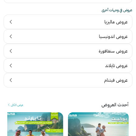
عروض في وجهات أخرى
عروض ماليزيا
ت
عروض اندونيسيا
ج
ر
عروض سنغافورة
آ
ب
ر
ة
عروض تايلاند
ا
ع
ء
م
عروض فيتنام
ح
ل
ق
ا
ي
ء
ق
م
أحدث العروض
عرض الكل
ي
ن
ة
ا
م
ل
ن
ك