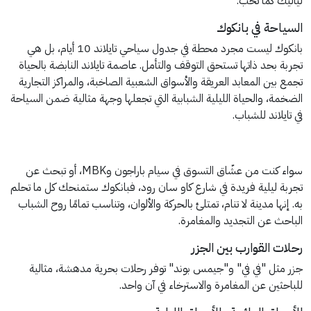
لياليك كما تحب.
السياحة في بانكوك
بانكوك ليست مجرد محطة في جدول سياحي تايلاند 10 أيام، بل هي
تجربة بحد ذاتها تستحق التوقف والتأمل. عاصمة تايلاند النابضة بالحياة
تجمع بين المعابد العريقة والأسواق الشعبية الصاخبة، والمراكز التجارية
الضخمة، والحياة الليلية الشبابية التي تجعلها وجهة مثالية ضمن السياحة
في تايلاند للشباب.
سواء كنت من عشّاق التسوق في سيام باراجون وMBK، أو تبحث عن
تجربة ليلية فريدة في شارع كاو سان رود، فبانكوك ستمنحك كل ما تحلم
به. إنها مدينة لا تنام، تمتلئ بالحركة والألوان، وتناسب تمامًا روح الشباب
الباحث عن التجديد والمغامرة.
رحلات القوارب بين الجزر
جزر مثل "في في" و"جيمس بوند" توفر رحلات بحرية مدهشة، مثالية
للباحثين عن المغامرة والاسترخاء في آن واحد.