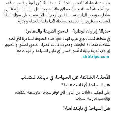
بتايا مدينة شاطئية لا تنام، مليئة بالأنشطة والأماكن الترفيهية ،حيث تقدم
عروضًا حية، أنشطة بحرية، حدائق مائية شهيرة مثل “رامايانا”، إضافة إلى
شاطئ جومتين الهادئ. تعد بتايا من الوجهات التي تجيب على سؤال: لماذا
الشباب يسافرون إلى تايلاند؟ ببساطة لأنها مليئة بالحياة والإثارة.
حديقة إيراوان الوطنية – لمحبي الطبيعة والمغامرة
في منطقة كانشانابوري غرب البلاد، تقع هذه الحديقة الساحرة التي تضم
شلالات متعددة الطبقات وممرات غابات خضراء. لمحبي المشي والتصوير،
إيراوان تجربة بيئية لا تُنسى ضمن أي دليل للسياحة في تايلاند مع
.
sirbtrips.com
الأسئلة الشائعة عن السياحة في تايلاند للشباب
هل السياحة في تايلند غالية؟
على العكس، تايلاند من الدول التي توفر سياحة متوسطة التكلفة،
وتناسب ميزانية الشباب.
هل السياحة في تايلند آمنة؟