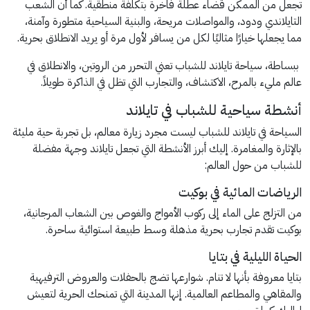
تجعل من الممكن قضاء عطلة فاخرة بتكلفة منطقية. كما أن الشعب
التايلاندي ودود، والمواصلات مريحة، والبنية السياحية متطورة وآمنة،
مما يجعلها خيارًا مثاليًا لكل من يسافر لأول مرة أو يريد الانطلاق بحرية.
ببساطة، سياحة تايلاند للشباب تعني التحرر من الروتين، والانطلاق في
عالم مليء بالمرح، الاكتشاف، والتجارب التي تظل في الذاكرة طويلاً.
أنشطة سياحية للشباب في تايلاند
السياحة في تايلاند للشباب ليست مجرد زيارة معالم، بل تجربة حية مليئة
بالإثارة والمغامرة. إليك أبرز الأنشطة التي تجعل تايلاند وجهة مفضلة
للشباب من حول العالم:
الرياضات المائية في بوكيت
من التزلج على الماء إلى ركوب الأمواج والغوص بين الشعاب المرجانية،
بوكيت تقدم تجارب بحرية مذهلة وسط طبيعة استوائية ساحرة.
الحياة الليلية في بتايا
بتايا معروفة بأنها لا تنام. شوارعها تضج بالحفلات والعروض الترفيهية
والمقاهي والمطاعم العالمية. إنها المدينة التي تمنحك الحرية لتعيش