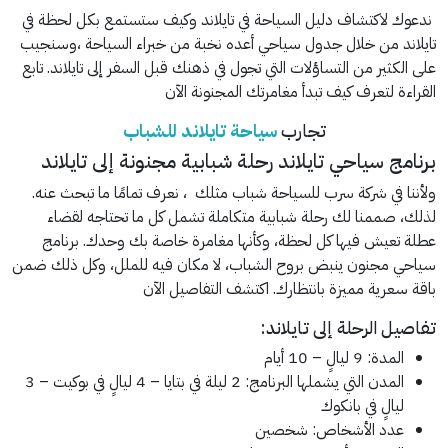
ندعوك لاكتشاف دليل السياحة في تايلاند وكيف ستستمع بكل لحظة في
تايلاند من خلال جدول سياحي أعده نخبة من خبراء السياحة ،وسنجيب
على الكثير من التساؤلات التي تجول في ذهنك قبل السفر إلى تايلاند. تابع
القراءة لتعرف كيف تبدأ مغامرتك المجنونة الآن
تجارب
سياحة تايلاند للشباب
برنامج سياحي تايلاند رحلة شبابية مجنونة إلى تايلاند
ولأننا في شركة سرب للسياحة شباب مثلك ، نعرف تمامًا ما تبحث عنه.
لذلك، صممنا لك رحلة شبابية متكاملة تشمل كل ما تحتاجه لقضاء
عطلة تعيش فيها كل لحظة، وكأنها مغامرة خاصة بك وحدك. برنامج
سياحي مجنون ينبض بروح الشباب، لا مكان فيه للملل، وكل ذلك ضمن
باقة سعرية مميزة بانتظارك. اكتشف التفاصيل الآن
تفاصيل الرحلة إلى تايلاند:
المدة: 9 ليالٍ – 10 أيام
المدن التي يشملها البرنامج: 2 ليلة في بتايا – 4 ليالٍ في بوكيت – 3
ليالٍ في بانكوك
عدد الأشخاص: شخصين