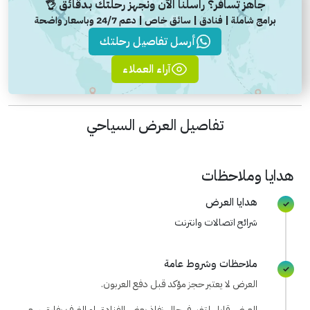
جاهز تسافر؟ راسلنا الآن ونجهز رحلتك بدقائق 👌
برامج شاملة | فنادق | سائق خاص | دعم 24/7 وباسعار واضحة
أرسل تفاصيل رحلتك
آراء العملاء
تفاصيل العرض السياحي
هدايا وملاحظات
هدايا العرض
شرائح اتصالات وانترنت
ملاحظات وشروط عامة
العرض لا يعتبر حجز مؤكد قبل دفع العربون.
العرض قابل لتغير في حال نفاذ بعض الفنادق او الغرف بفارق سعر