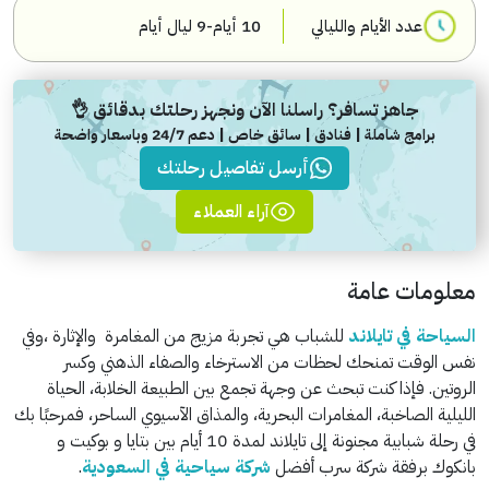
عدد الأيام والليالي
10 أيام-9 ليال أيام
جاهز تسافر؟ راسلنا الآن ونجهز رحلتك بدقائق 👌
برامج شاملة | فنادق | سائق خاص | دعم 24/7 وباسعار واضحة
أرسل تفاصيل رحلتك
آراء العملاء
معلومات عامة
السياحة في تايلاند
للشباب هي تجربة مزيج من المغامرة والإثارة ،وفي
نفس الوقت تمنحك لحظات من الاسترخاء والصفاء الذهني وكسر
الروتين. فإذا كنت تبحث عن وجهة تجمع بين الطبيعة الخلابة، الحياة
الليلية الصاخبة، المغامرات البحرية، والمذاق الآسيوي الساحر، فمرحبًا بك
في رحلة شبابية مجنونة إلى تايلاند لمدة 10 أيام بين بتايا و بوكيت و
بانكوك برفقة شركة سرب أفضل
شركة سياحية في السعودية
.