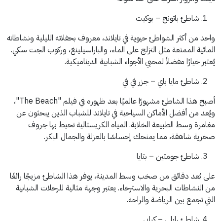
شاطئ باتونج – بوكيت
واحد من أكثر الشواطئ حيوية في تايلاند، معروف بحفلاته الليلية ونشاطاته
المائية الممتعة مثل التزلج على الماء، والباراسيلينغ، وركوب الجت سكي.
يُعتبر خيارًا مفضلاً لمحبي الأجواء الشبابية الديناميكية.
شاطئ مايا باي – جزر في في
أصبح هذا الشاطئ مشهورًا عالميًا بعد ظهوره في فيلم "The Beach"،
ويُعد من أفضل الأماكن السياحية في تايلاند للشباب الذين يبحثون عن
مغامرة وسط الطبيعة الخلابة. المياه الكريستالية تحيط بها جروف
صخرية شاهقة، مما يمنحك إحساسًا بالعزلة والجمال البكر.
شاطئ جومتين – بتايا
على بُعد دقائق من صخب وسط المدينة، يوفر هذا الشاطئ مزيجًا رائعًا
من النشاطات البحرية والاسترخاء. يعتبر وجهة مثالية للرحلات الشبابية
التي تجمع بين الرياضة والراحة.
شاطئ رايلي – كرابي