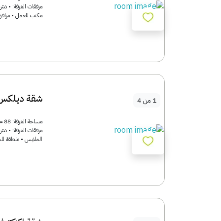
مرفقات الغرفة: • د
مكتب للعمل • مرافق 
شقة ديلكس 
1
من
4
مرفقات الغرفة: • دش
الملابس • منطقة للج