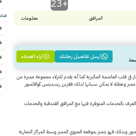
+23
فن
فناد
المرافق
معلومات
فن
ف
أرسل تفاصيل رحلتك
آراء العملاء
ف
فن
از في قلب العاصمة الماليزية كما أنه يقدم للنزلاء مجموعة مميزة من
يز وعطلة لا يمكن نسيانها لذلك ففريزر ريسدينس كوالالمبور
ف
لغرف بالخدمات المتوفرة فيها مع المرافق الفندقية والخدمات
مبور وبذلك فهو يتميز بموقعه الحيوي المميز وسط المراكز التجارية