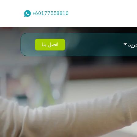
+60177558810
مزيد
اتصل بنا