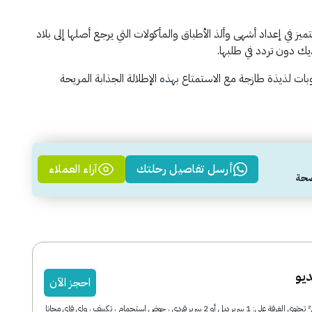
ز في إعداد أشهى وألذ الأطباق والمأكولات التي يرجع أصلها إلى بلاد
يك دون تردد في طلبها.
ت لذيذة طازجة مع الاستمتاع بهذه الإطلالة الجذابة المريحة
أرسل تفاصيل رحلتك
آراء العملاء
يو
احجز الآن
مساحة الغرفة: 58 م² تحتوي الغرفة على: 1 سرير دبل أو 2 سرير فردي ، حوض استحمام ، تكييف ، واي فاي مجانا