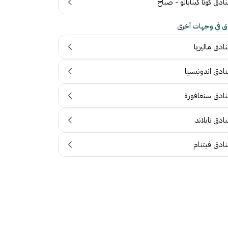
ادق كوتا كينابالو - صباح
ق في وجهات أخرى
ادق ماليزيا
نادق اندونيسيا
نادق سنغافورة
ادق تايلاند
نادق فيتنام