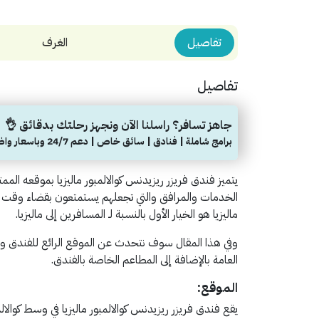
تفاصيل
الغرف
تفاصيل
جاهز تسافر؟ راسلنا الآن ونجهز رحلتك بدقائق 👌
برامج شاملة | فنادق | سائق خاص | دعم 24/7 وباسعار واضحة
يتميز فندق فريزر ريزيدنس كوالالمبور ماليزيا بموقعه الممت
الخدمات والمرافق والتي تجعلهم يستمتعون بقضاء وقت مم
ماليزيا هو الخيار الأول بالنسبة لـ المسافرين إلى ماليزيا.
وفي هذا المقال سوف نتحدث عن الموقع الرائع للفندق وا
العامة بالإضافة إلى المطاعم الخاصة بالفندق.
الموقع:
يقع فندق فريزر ريزيدنس كوالالمبور ماليزيا في وسط كوالال