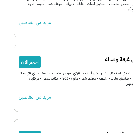
ش • حوض استحمام • صندوق أمانات • هاتف • تكييف • مجفف شعر • مكواة • ثلاجة •
كي...
مزید من التفاصیل
غرفة وصالة
احجز الآن
مساحة الغرفة: 88 م² تحتوي الغرفة على: 1 سرير دبل أو 2 سرير فردي ، حوض استحمام ، تكييف ، واي فاي مجانا
 • صندوق أمانات • تكييف • مجفف شعر • مكواة • ثلاجة • مكتب للعمل • مرافق كي
لوس •...
مزید من التفاصیل