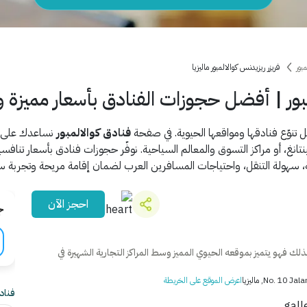
بور
فريزر ريزيدنس كوالالمبور ماليزيا
بور | أفضل حجوزات الفنادق بأسعار مميزة و
تنوّع فنادقها ومواقعها الحيوية. في صفحة
فنادق كوالالمبور
نساعدك على ا
غ، أو مراكز التسوق والمعالم السياحية. نوفّر حجوزات فنادق بأسعار تنافسية
ة، سهولة التنقل، واحتياجات المسافرين العرب لضمان إقامة مريحة وتجربة سيا
احجز الآن
ج
ذلك فهو يتميز بموقعه الحيوي المميز وسط المراكز التجارية الشهيرة في
No., ماليزيا
اعرض الموقع على الخريطة
فنادق