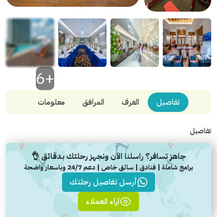
+6
تفاصيل
الغرف
المرافق
معلومات
تفاصيل
جاهز تسافر؟ راسلنا الآن ونجهز رحلتك بدقائق 👌
برامج شاملة | فنادق | سائق خاص | دعم 24/7 وباسعار واضحة
أرسل تفاصيل رحلتك
آراء العملاء