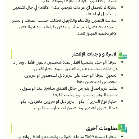
نفسه ، وفقاً لنوع الغرفة وسعرها وموعد التغير.
الشركة لا تتحمل أي غرامات يفرضها مكان الاقامة في حال التعديل
او التأجيل او الالغاء.
سياسة التعديل والالغاء والتأجيل تختلف حسب الصنف والسعر
والموعد ، فبعضها تتم مجانا والبعض بغرامة بسيطة والبعض
الاخر بخصم المبلغ كاملا.
الاسرة و وجبات الإفطار
الغرفة الواحدة يشملها افطار لعدد شخصين بالغين فقط ، وما زاد
عن ذالك ينحسب عليهم الفندق رسوم افطار اضافي.
تحتوي الغرفة الواحدة على سرير دبل لشخصين او سريرين
منفصلين لشخصين فقط.
طلب سرير اضافي يتم من خلال الفندق مباشرتا عند الوصول ،
حسب التوفر وحسب نوع وحجم الغرفة
اختيار نوع السرير أن يكون سرير دبل او سريرين منفردين, يكون
عند الوصول الفندق ولا نضمن الاختيار مسبقا نهائيا.
معلومات أخرى
اسعارنا بنسبة 99% شاملة الضرائب والخدمة والافطار واتعاب