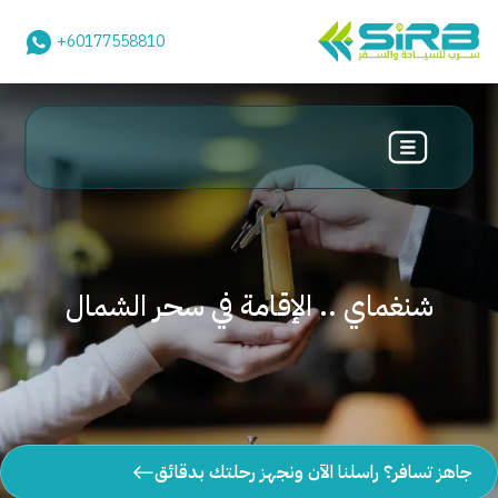
+60177558810
شنغماي .. الإقامة في سحر الشمال
جاهز تسافر؟ راسلنا الآن ونجهز رحلتك بدقائق