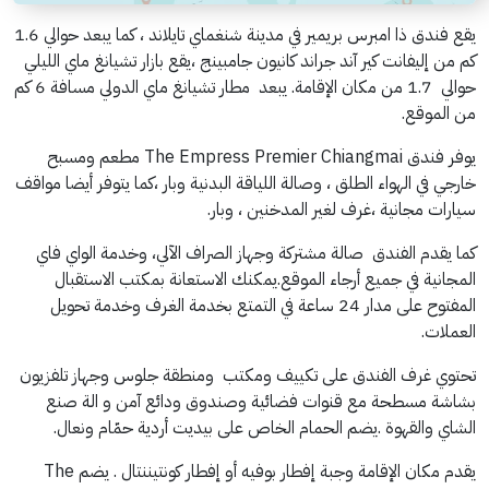
يقع فندق ذا امبرس بريمير في مدينة شنغماي تايلاند ، كما يبعد حوالي 1.6
كم من إليفانت كير آند جراند كانيون جامبينج ،يقع بازار تشيانغ ماي الليلي
حوالي 1.7 من مكان الإقامة. يبعد مطار تشيانغ ماي الدولي مسافة 6 كم
من الموقع.
يوفر فندق The Empress Premier Chiangmai مطعم ومسبح
خارجي في الهواء الطلق ، وصالة اللياقة البدنية وبار ،كما يتوفر أيضا مواقف
سيارات مجانية ،غرف لغير المدخنين ، وبار.
كما يقدم الفندق صالة مشتركة وجهاز الصراف الآلي، وخدمة الواي فاي
المجانية في جميع أرجاء الموقع.يمكنك الاستعانة بمكتب الاستقبال
المفتوح على مدار 24 ساعة في التمتع بخدمة الغرف وخدمة تحويل
العملات.
تحتوي غرف الفندق على تكييف ومكتب ومنطقة جلوس وجهاز تلفزيون
بشاشة مسطحة مع قنوات فضائية وصندوق ودائع آمن و الة صنع
الشاي والقهوة .يضم الحمام الخاص على بيديت أردية حمّام ونعال.
يقدم مكان الإقامة وجبة إفطار بوفيه أو إفطار كونتيننتال . يضم The