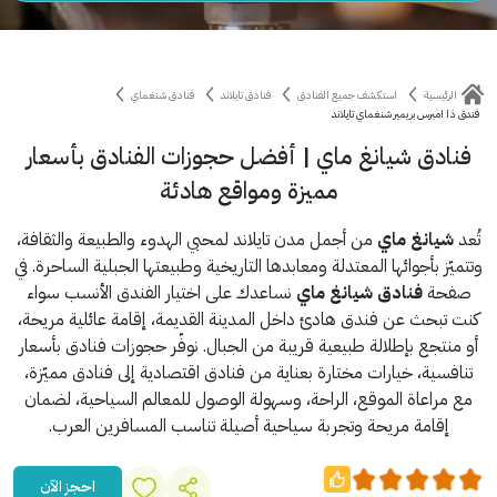
الرئيسية
استكشف جميع الفنادق
فنادق تايلاند
فنادق شنغماي
فندق ذا امبرس بريمير شنغماي تايلاند
فنادق شيانغ ماي | أفضل حجوزات الفنادق بأسعار
مميزة ومواقع هادئة
تُعد
شيانغ ماي
من أجمل مدن تايلاند لمحبي الهدوء والطبيعة والثقافة،
وتتميّز بأجوائها المعتدلة ومعابدها التاريخية وطبيعتها الجبلية الساحرة. في
صفحة
فنادق شيانغ ماي
نساعدك على اختيار الفندق الأنسب سواء
كنت تبحث عن فندق هادئ داخل المدينة القديمة، إقامة عائلية مريحة،
أو منتجع بإطلالة طبيعية قريبة من الجبال. نوفّر حجوزات فنادق بأسعار
تنافسية، خيارات مختارة بعناية من فنادق اقتصادية إلى فنادق مميّزة،
مع مراعاة الموقع، الراحة، وسهولة الوصول للمعالم السياحية، لضمان
إقامة مريحة وتجربة سياحية أصيلة تناسب المسافرين العرب.
احجز الآن