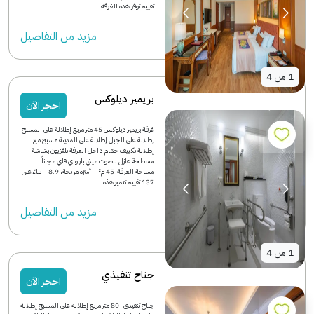
تقييم توفر هذه الغرفة...
مزید من التفاصیل
1
من
4
بريمير ديلوكس
احجز الآن
غرفة بريمير ديلوكس 45 متر مربع إطلالة على المسبح
إطلالة على الجبل إطلالة على المدينة مسبح مع
إطلالة تكييف حمّام داخل الغرفة تلفزيون بشاشة
مسطحة عازل للصوت ميني بار واي فاي مجاناً
مساحة الغرفة 45 م² أسرّة مريحة، 8.9 – بناءً على
137 تقييم تتميز هذه...
مزید من التفاصیل
1
من
4
جناح تنفيذي
احجز الآن
جناح تنفيذي 80 متر مربع إطلالة على المسبح إطلالة