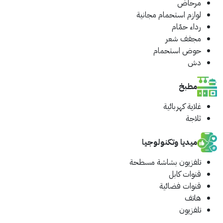
مرحاض
لوازم استحمام مجانية
رداء حمّام
مجفف شعر
حوض استحمام
دش
مطبخ
غلاية كهربائية
ثلاجة
ميديا وتكنولوجيا
تلفزيون بشاشة مسطحة
قنوات كابل
قنوات فضائية
هاتف
تلفزيون