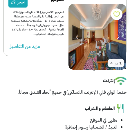
احجز الآن
استوديو 52 متر مربع إطلالة على المسبح إطلالة
على الجبل إطلالة على المدينة مسبح مع إطلالة
تكييف حمّام داخل الغرفة تلفزيون بشاشة مسطحة
عازل للصوت ميني بار واي فاي مجاناً مساحة
الغرفة 52 م² أسرّة مريحة، 8.9 – بناءً على 137
تقييم يحتوي هذا الاستوديو...
مزید من التفاصیل
1
من
4
مرافق مكان الإقامة
إنترنت
خدمة الواي فاي (الإنترنت اللاسلكي)في جميع أنحاء الفندق مجاناً.
الطعام والشراب
مقهى في الموقع
النبيذ / الشمبانيا
رسوم إضافية