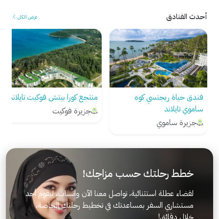
أحدث الفنادق
عرض الكل
فندق حياة ريجنسي كوه
منتجع كورا بيتش فوكيت تايلاند
ساموي تايلاند
جزيرة فوكيت
جزيرة ساموي
خطط رحلتك حسب مزاجك!
لقضاء عطلة استثنائية، تواصل معنا الآن واتساب، ليقوم أحد
مستشاري السفر بمساعدتك في تخطيط رحلتك الخاصة،
خلال دقائق!