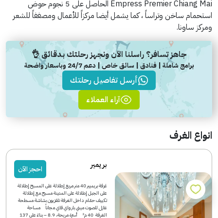
Empress Premier Chiang Mai الحاصل على 5 نجوم حوض
استحمام ساخن وتراساً ، كما يشمل أيضا مركزاً للأعمال ومصففاً للشعر
ومركز ساونا.
جاهز تسافر؟ راسلنا الآن ونجهز رحلتك بدقائق 👌
برامج شاملة | فنادق | سائق خاص | دعم 24/7 وباسعار واضحة
أرسل تفاصيل رحلتك
آراء العملاء
انواع الغرف
بريمير
احجز الآن
غرفة بريميير 40 متر مربع إطلالة على المسبح إطلالة
على الجبل إطلالة على المدينة مسبح مع إطلالة
تكييف حمّام داخل الغرفة تلفزيون بشاشة مسطحة
عازل للصوت ميني بار واي فاي مجاناً مساحة
الغرفة 40 م² أسرّة مريحة، 8.9 – بناءً على 137