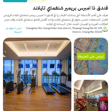
فندق ذا امبرس بريمير شنغماي تايلاند
تعرف علي أهم الأنشطة التي يمكنك القيام بها في فندق ذا امبرس بريمير شنغماي تايلاند فهو من
افضل المنتجعات خمس نجوم في شنغماي تايلاند واحد أفضل فنادق شنغماي لقضاء وقت مميز
للعائلات العربية و العرسان الجدد خلال السياحة في تايلاند
199 42 Changklan Rd, Chang Khlan Sub-district, Mueang Chiang Mai
اعرض الموقع على
District, Chiang Mai 50100
الخريطة
اعرض على الخريطة