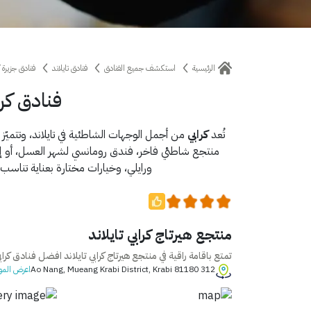
الرئيسية
استكشف جميع الفنادق
فنادق تايلاند
فنادق جزيرة ك
فنادق كر
تُعد
كرابي
من أجمل الوجهات الشاطئية في تايلاند، وتتميّز
منتجع شاطئي فاخر، فندق رومانسي لشهر العسل، أو إقام
ورايلي، وخيارات مختارة بعناية تناسب
منتجع هيرتاج كرابي تايلاند
تمتع باقامة راقية في منتجع هيرتاج كرابي تايلاند افضل فنادق كرابي 5 نجوم و ارخص فنادق كرابي و افضل فنادق كرابي المسافرون ال
312 Ao Nang, Mueang Krabi District, Krabi 81180
اعرض المو