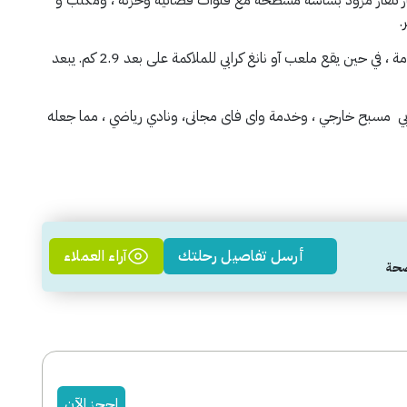
.
يقع شاطئ نوبارات ثارا على مسافة 1.7 كم من مكان الإقامة ، في حين يقع ملعب آو نانغ كرابي للملاكمة على بعد 2.9 كم. يبعد
ابي مسبح خارجي ، وخدمة واى فاى مجانى، ونادي رياضي ، مما جعله
أرسل تفاصيل رحلتك
آراء العملاء
احجز الآن