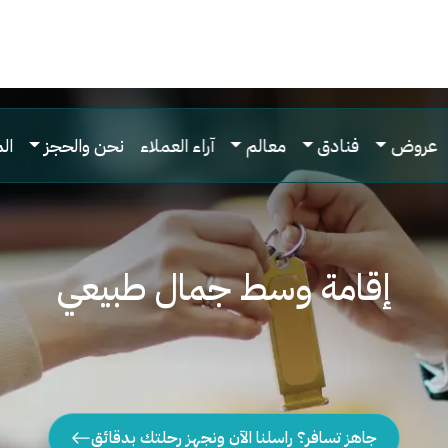
عروض
فنادق
معالم
آراء العملاء
نحن والحجز
ال
إقامة وسط جمال طبيعي
جاهز تسافر؟ راسلنا الآن ونجهز رحلتك بدقائق