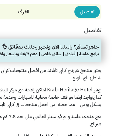
تفاصيل
الغرف
تفاصيل
جاهز تسافر؟ راسلنا الآن ونجهز رحلتك بدقائق 👌
برامج شاملة | فنادق | سائق خاص | دعم 24/7 وباسعار واضحة
شاطئ باي بلونغ.
يوفر Krabi Heritage Hotel أماكن إق
كما
يتواجد ايضا مواقف خاصة مجانية للسيارات وخدمة تخز
بشكل يومي ، مما جعله
من اجمل منتجعات في كرابي تايلا
هيرتاج.
تحتوي الغرف في الفندق المكيفة علي منطقة جلوس وجها