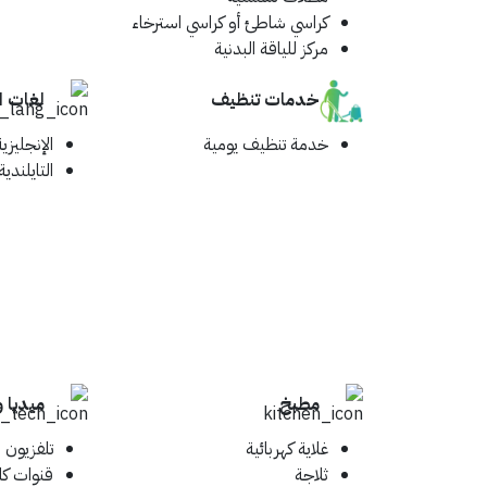
كراسي شاطئ أو كراسي استرخاء
مركز للياقة البدنية
خدمات تنظيف
لغات 
خدمة تنظيف يومية
الإنجليزية
التايلندية
مطبخ
ميديا 
غلاية كهربائية
تلفزيون
ثلاجة
قنوات كا