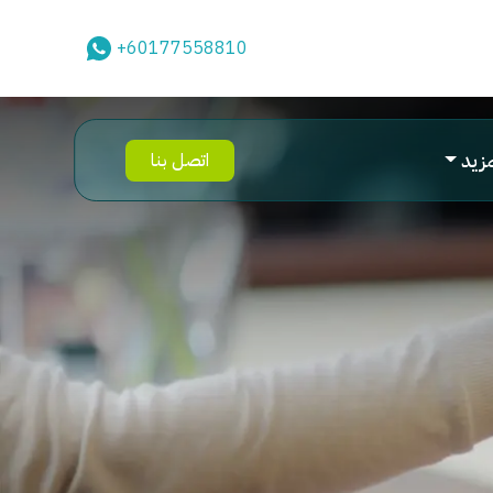
+60177558810
مزيد
اتصل بنا