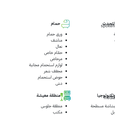
التحدث
حمام
ورق حمام
مناشف
نعال
حمّام خاص
مرحاض
لوازم استحمام مجانية
مجفف شعر
حوض استحمام
دش
وتكنولوجيا
منطقة معيشة
 بشاشة مسطحة
منطقة جلوس
بل
مكتب