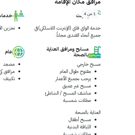
مرافق مكان الإقامة
1
من
4
إنترنت
خدمات 
خدمة الواي فاي (الإنترنت اللاسلكي)في
تخزين ال
جميع أنحاء الفندق مجاناً.
مسابح ومرافق العناية
عام
بالصحة
مسبح خارجي
مصعد
مفتوح طوال العام
مرافق كي
يرحب بجميع الأعمار
تكييف
مسبح غير عميق
مناشف المسبح / الشاطئ
مظلات شمسية
العناية بالصحة
مسبح أطفال
اللياقة البدنية
مظلات شمسية