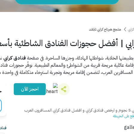
رابي
منتجع هيرتاج كرابي تايلاند
ابي | أفضل حجوزات الفنادق الشاطئية بأسعا
 بطبيعتها الخلابة، شواطئها الهادئة، وجزرها الساحرة. في صفحة
فنادق كرابي
نس
ة عائلية مريحة قريبة من الشواطئ والمعالم الطبيعية. نوفّر حجوزات فنادق
 المسافرين العرب، لتضمن إقامة مريحة وتجربة استرخاء متكاملة في واحدة م
احجز الآن
ج
عرب
قع على الخريطة
فنادق