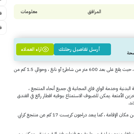
المرافق
معلومات
فن
ف
أرسل تفاصيل رحلتك
آراء العملاء
يعتبر منتجع هيرتاج كرابي تايلاند من افضل منتجعات كرابي ، حيث يقع على بعد 600 متر من شاطئ آو نانغ ، وحوالي 1.5 كم من
امة مع مركز للياقة البدنية وخدمة الواي فاي المجانية في جميع أنحاء المنتجع ،
ين الأمتعة .
يمكن للضيوف الاستمتاع ببوفيه افطار رائع في الفندق
ند.
يقع متحف غاسترو بو فو سيلز العالمي على بعد 7.8 كم من مكان الإقامة ، كما يبعد دراجون كريست 17 كم عن منتجع كرابي
ز تلفاز مزود بشاشة مسطحة مع قنوات فضائية وخزنة ، ومكتب و