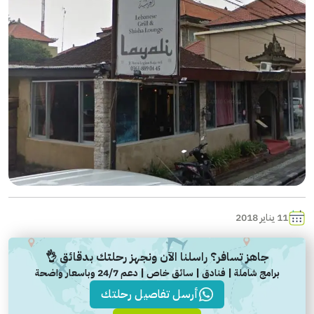
11 يناير 2018
جاهز تسافر؟ راسلنا الآن ونجهز رحلتك بدقائق 👌
برامج شاملة | فنادق | سائق خاص | دعم 24/7 وباسعار واضحة
أرسل تفاصيل رحلتك