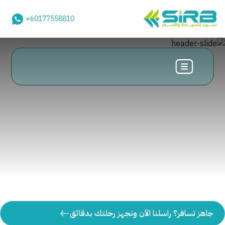
+60177558810
جاهز تسافر؟ راسلنا الآن ونجهز رحلتك بدقائق