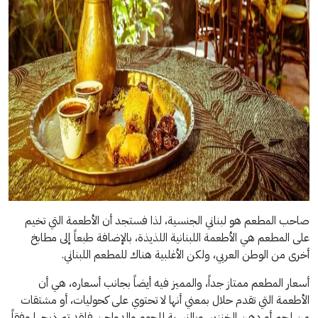
صاحب المطعم هو لبناني الجنسية، لذا فستجد أن الأطعمة التي تخيم
على المطعم هي الأطعمة اللبنانية اللذيذة، بالإضافة طبعاً إلى مطابخ
أخرى من الوطن العربي، ولكن الأغلبية هناك للمطعم اللبناني.
أسعار المطعم ممتاز جداً، والمميز فيه أيضاً بجانب أسعاره، هي أن
الأطعمة التي تقدم حلال بمعني أنها لا تحتوي على كحوليات، أو مشتقات
من لحم أو دهن الخنزير، وبالنسبة للحوم والدواجن فلقد تم ذبحها وفقاً