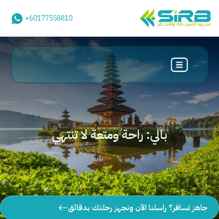
+60177558810
بالي: راحة ومتعة لا تنتهي
جاهز تسافر؟ راسلنا الآن ونجهز رحلتك بدقائق