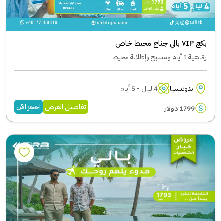
بكج VIP بالي جناح محيط خاص
رفاهية 5 أيام ومسبح وإطلالة محيط
اندونيسيا
4 ليال - 5 أيام
تفاصيل العرض
احجز الآن
1799 دولار