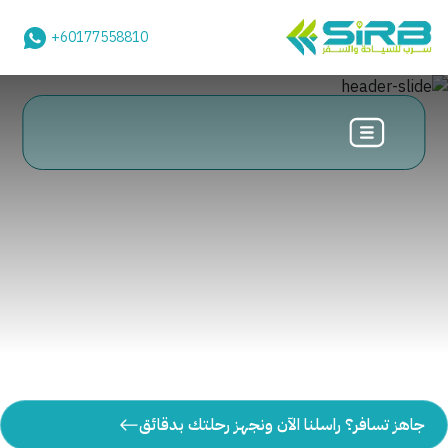
+60177558810
جاهز تسافر؟ راسلنا الآن ونجهز رحلتك بدقائق