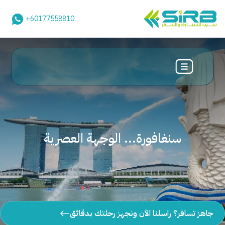
+60177558810
سنغافورة... الوجهة العصرية
جاهز تسافر؟ راسلنا الآن ونجهز رحلتك بدقائق