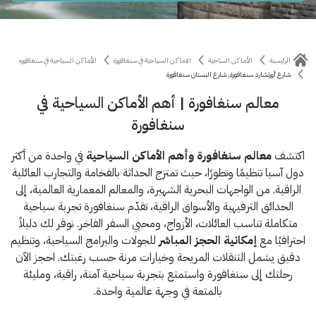
الرئيسية
الأماكن الساحية
الاماكن السياحية في سنغافورة
الأماكن السياحية في سنغافوره
شارع أورتشارد سنغافورة, شارع البستان سنغافورة
معالم سنغافورة | أهم الأماكن السياحية في
سنغافورة
اكتشف
معالم سنغافورة وأهم الأماكن السياحية
في واحدة من أكثر
دول آسيا تنظيمًا وتطورًا، حيث تمتزج الحداثة بالفخامة والتجارب العائلية
الراقية. من الواجهات البحرية الشهيرة، والمعالم المعمارية العالمية، إلى
الحدائق الترفيهية والأسواق الراقية، تقدّم سنغافورة تجربة سياحية
متكاملة تناسب العائلات، الأزواج، ومحبي السفر الفاخر. نوفر لك دليلاً
احترافيًا مع
إمكانية الحجز المباشر
للجولات والبرامج السياحية، وتنظيم
دقيق يشمل التنقلات المريحة وخيارات مرنة حسب رغبتك. احجز الآن
رحلتك إلى سنغافورة واستمتع بتجربة سياحية آمنة، راقية، ومليئة
بالمتعة في وجهة عالمية واحدة.