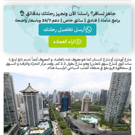
جاهز تسافر؟ راسلنا الآن ونجهز رحلتك بدقائق 👌
برامج شاملة | فنادق | سائق خاص | دعم 24/7 وباسعار واضحة
أرسل تفاصيل رحلتك
آراء العملاء
شارع أورشارد أو شارع البستان كما هو معروف عنه بالعامية، و المعروف أيضاً باسم تانغ لينغ با
سات كوي (شارع سوق تانغلين) وهو شارع بطول 2.2 كم، ويُعد مركز التجزئة والترفيه و التسوق
في سنغافورة فهو يقع في منطقة الجذب السياحي الرئيسية هناك.