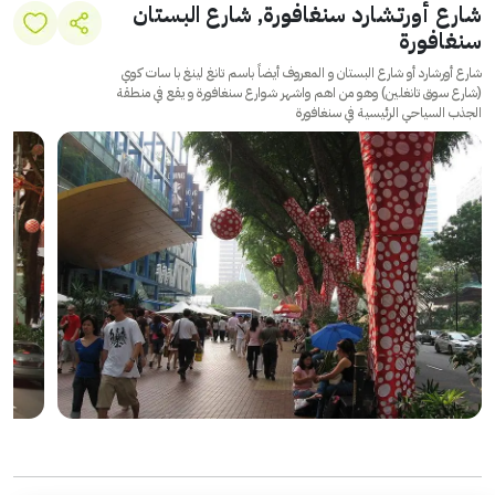
شارع أورتشارد سنغافورة, شارع البستان
سنغافورة
شارع أورشارد أو شارع البستان و المعروف أيضاً باسم تانغ لينغ با سات كوي
(شارع سوق تانغلين) وهو من اهم واشهر شوارع سنغافورة و يقع في منطقة
الجذب السياحي الرئيسية في سنغافورة