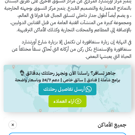
يتميز مركز أورتشارد المركزي عن مراكز التسوق الأخرى على طريق البستان
بالنماذج المعمارية والتصميم المُبدع. يتميز مركز التسوق بوجهته الخارجية
، و يضم أيضاً أطول جدار داخلي لتسلق الجبال فيا فيراتا في العالم،
ومجموعة كبيرة من المنشآت الفنية العامة من قبل الفنانين الدوليين،
بالإضافة إلي المطاعم والمحلات التجارية وكذلك الأماكن الترفيهية.
في النهاية إن زيارة سنغافورة لن تكتمل إلا بزيارة شارع أورتشارد
سنغافورة والإستمتاع بكل ركن من أركانه التي تُحاكي نسقاً مختلفاً عن
الحياة التي يعيشها البعض.
جاهز تسافر؟ راسلنا الآن ونجهز رحلتك بدقائق 👌
برامج شاملة | فنادق | سائق خاص | دعم 24/7 وباسعار واضحة
أرسل تفاصيل رحلتك
آراء العملاء
×
جميع الأماكن