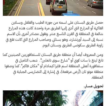
حصل طريق البستان على اسمه من جوزة الطيب والفلفل وبساتين
الفاكهة أو المزارع التي أدى إليها الطريق مرة واحدة. كانت هذه المزارع
شائعة في المنطقة في القرن التاسع عشر. وتقول مصادر أخرى بأن الاسم
نسبة إلى السيد أورتشارد، وهو بستاني وصاحب المزارع التي كانت تقع في
زاوية الطريق سكوتس الطريق وبستان اليوم.
ومن المعروف أيضا أن منطقة طريق البستان للسنغافوريين الصينيين كما
تانغ لينغ با سات كوي أو "شارع سوق تانغلين". شعب التاميل في
سنغافورة أعطى المنطقة اسم فايرا كيمادام أو "مكان فاكير". كما وصفوا
منطقة موتو ثان (أرض مرتفعة)، في إشارة إلى التضاريس الجبلية في
المنطقة.
تحويل مسار.