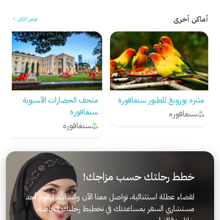
أماكن أخرى
عرض الكل
متنزه يورونغ للطيور سنغافورة
متحف الحضارات الآسيوية
سنغافورة
سنغافوره
سنغافوره
خطط رحلتك حسب مزاجك!
لقضاء عطلة استثنائية، تواصل معنا الآن واتساب، ليقوم أحد
مستشاري السفر بمساعدتك في تخطيط رحلتك الخاصة،