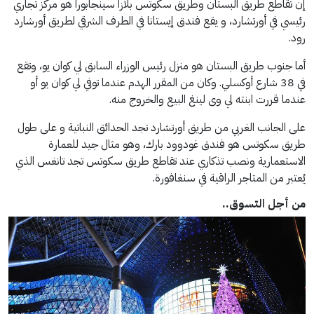
إن تقاطع طريق البستان وطريق سكوتس بلازا سينجابورا هو مركز تجاري
رئيسي في أورتشارد، و يقع فندق إيستانا في الطرف الشرقي لطريق أورشارد
رود.
أما جنوب طريق البستان هو منزل رئيس الوزراء السابق لي كوان يو، وتقع
في 38 شارع أوكسلي. وكان من المقرر الهدم عندما توفي لي كوان يو أو
عندما قررت ابنته لي وى لينغ البيع والخروج منه.
على الجانب الغربي من طريق أورتشارد تجد الحدائق النباتية و على طول
طريق سكوتس هو فندق غودوود بارك، وهو مثال جيد للعمارة
الاستعمارية ونصب تذكاري عند تقاطع طريق سكوتس تجد تانغس الذي
يُعتبر من المتاجر الراقية في سنغافورة.
من أجل التسوق..