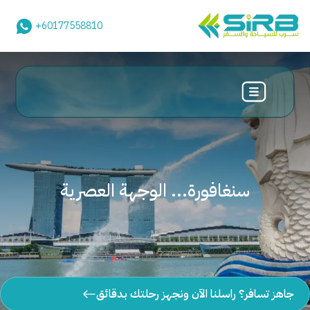
+60177558810
سنغافورة... الوجهة العصرية
جاهز تسافر؟ راسلنا الآن ونجهز رحلتك بدقائق