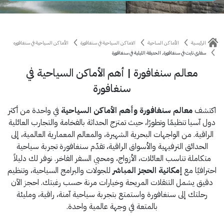
الرئيسية
الأماكن الساحية
الاماكن السياحية في سنغافورة
الأماكن السياحية في سنغافوره
سفاري نايت في سنغافورة, الحديقة الليلية في سنغافورة
معالم سنغافورة | أهم الأماكن السياحية في
سنغافورة
اكتشف
معالم سنغافورة وأهم الأماكن السياحية
في واحدة من أكثر
دول آسيا تنظيمًا وتطورًا، حيث تمتزج الحداثة بالفخامة والتجارب العائلية
الراقية. من الواجهات البحرية الشهيرة، والمعالم المعمارية العالمية، إلى
الحدائق الترفيهية والأسواق الراقية، تقدّم سنغافورة تجربة سياحية
متكاملة تناسب العائلات، الأزواج، ومحبي السفر الفاخر. نوفر لك دليلاً
احترافيًا مع
إمكانية الحجز المباشر
للجولات والبرامج السياحية، وتنظيم
دقيق يشمل التنقلات المريحة وخيارات مرنة حسب رغبتك. احجز الآن
رحلتك إلى سنغافورة واستمتع بتجربة سياحية آمنة، راقية، ومليئة
بالمتعة في وجهة عالمية واحدة.