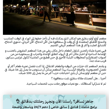
مطعم أولو أولو سفاري هو المكان الذي يمكنك فيه أن تأخذ خطوة إلى الوراء في الوقت المناسب
والتمتع الأطباق المفضلة في أي وقت في سنغافورة مثل الأرز الدجاج، الأرز البرياني، تندوري الدجاج،
كاتشانغ الجليد وأكثر في هذا المطعم الريفي القديم.
فهي تجربة مليئة بالحنين لتناول الطعام داخل مكان ريفي من هذا المطعم المفروش بالخشب و
الإضاءة الساحرة أو اختيار مكان آخر في الهواء الطلق الإعداد والشراب في سيمفونية من من
أصوات الضفادع و المخلوقات الليلية الأخرى في حين قطيع من الماشية أنكول غرايس سيكون
قريب منك جداً.
و يقدم المطعم لك خيارات من البوفيه والطعام الانتقائي. إذا كنت تفضل تجربة طعام أكثر أو
تفضل الخصوصية، والغرفة الرئيسية بهذا المطعم يمكن أن تستوعب ما يصل إلى 16 ضيفا، في
حين أن مطعم أولو يمكن أن يلبي احتياجات حزب أكبر من ما يصل إلى 100 ضيف.
أخبرنا .. هل أعجبتك مقالة سفاري نايت سنغافورة ؟
لم لا تشاركها أصدقائك .. مع تحيات موقع رحلات سرب للخدمات السياحية.
جاهز تسافر؟ راسلنا الآن ونجهز رحلتك بدقائق 👌
برامج شاملة | فنادق | سائق خاص | دعم 24/7 وباسعار واضحة