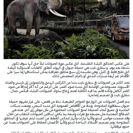
على عكس الحدائق الليلية التقليدية، التي عكس دورة الحيوانات ليلاً حتى أنها سوف تكون
نشطة بعد يوم، و سفاري نايت هي حديقة حيوان في الهواء الطلق كالغابات الاستوائية الرطبة
التي تفتح فقط في الليل. وهي مقسمة إلى سبع مناطق جغرافية يمكن استكشافها إما سيرا على
الأقدام عبر أربعة مسارات للمشي أو بالترام المخصص لذلك.
تجد الكثير من الحيوانات في سفاري نايت بدءا من الكركدن الهندي والبانجولين إلى تارسيرز والفيلة
الآسيوية، مصنوعة من الإضاءة التي تشبه ضوء القمر. على الرغم من أنه أكثر إشراقا من ضوء
القمر الكامل ولكنه قاتم بما فيه الكفاية لعدم إزعاج سلوك الحيوانات الليلية، فيكمن جمال
سفاري نايت في تصميم إضاءتها.
يتم فصل الحيوانات عن الزوار مع الحواجز الطبيعية، بدلا من قفص، على غرار مفهوم حديقة
حيوان سنغافورة المفتوحة. وبدلا من الأقفاص العمودية التي تشبه السجن، وضعت شبكات
الماشية في جميع أنحاء الحديقة لمنع الحيوانات المحفورة من نقل موطن إلى آخر. هذه هي
الصفائح المعدنية مثل مصبغة مع ثغرات واسعة بما يكفي لساقين الحيوانات للذهاب من خلال.
وقد صممت مواتس لتبدو وكأنها تيارات وأنهار لتمكين القطط من الصيد ليتم عرضها في المناطق
المفتوحة، وتم تصميم الأسلاك الساخنة لتبدو وكأنها الأغصان للحفاظ على الحيوانات بعيدا عن
حدود مرفقاتها.
العروض الثقافية هي سمة منتظمة في السفاري، وتشمل الرقصات القبلية، مظاهرات النفاثة