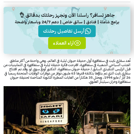
جاهز تسافر؟ راسلنا الآن ونجهز رحلتك بدقائق 👌
برامج شاملة | فنادق | سائق خاص | دعم 24/7 وباسعار واضحة
أرسل تفاصيل رحلتك
آراء العملاء
تُعد سفاري نايت في سنغافورة أول حديقة حيوان ليلية في العالم، وهي واحدة من أكثر مناطق
الجذب السياحي الشعبية في سنغافورة، اقترحت فكرة حديقة ليلية في سنغافورة في الثمانينيات من
قبل الرئيس التنفيذي السابق لـ حديقة حيوان سنغافورة، الدكتور أونغ سوي لو. وقد تم افتتاح
سفاري نايت الذي تم بناؤها بتكلفة قدرها 63 مليون دولار من دولارات الولايات المتحدة رسميا في
26 أيار / مايو 1994، ويحتل 35 هكتارا من الغابات المطيرة الثانوية المتاخمة لحديقة حيوان
سنغافورة وخزان سيليتار العلوي.