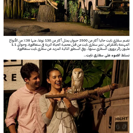
تضم سفاري نايت حاليا أكثر من 2500 حيوان يمثل أكثر من 130 نوعا، منها 38٪ من الأنواع
المهددة بالانقراض. تدير سفاري نايت من قبل محمية الحياة البرية في سنغافورة، وحوالي 1.1
مليون زائر يزورون السفاري سنويا.. وفي السطور التالية المزيد عن سفاري نايت سنغافورة.
نسلط الضوء على سفاري نايت..