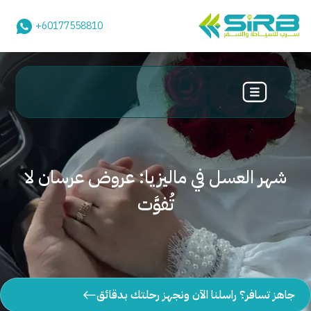
+60177558810
شهر العسل في ماليزيا: عروض عرسان لا
تُفوَّت
جاهز تسافر؟ راسلنا الآن ونجهز رحلتك بدقائق