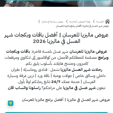
الرئيسية
بوابة العروض العالمية
عروض سياحية في ماليزيا
عروض شهر العسل في ماليزيا | أفضل برامج ماليزيا للعرسان
عروض ماليزيا للعرسان | أفضل باقات وبكجات شهر
العسل في ماليزيا 2026
عروض ماليزيا للعرسان
شهر عسل بلمسة فاخرة:
باقات وبكجات
وبرامج
مصمّمة للحظاتكم الأجمل، من كوالالمبور إلى لنكاوي ومرتفعات
كاميرون وجنتنج هايلاند بأسلوب يليق بكم.
رحلات شهر العسل ماليزيا
تشمل : فنادق رومانسيّة | طيران
داخلي وسائق خاص | جولات يومية | باقة ورد | تزين غرفة وسيارة
العرسان | خدمة عملاء
24/7
تتابع رحلتكم اولاً بأول.
تبغون
شهر عسل في ماليزيا
على مزاجكم؟
راسلونا واتساب الآن
عروض شهر العسل في ماليزيا | أفضل برامج ماليزيا للعرسان