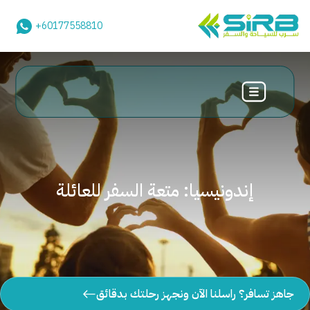
+60177558810
إندونيسيا: متعة السفر للعائلة
جاهز تسافر؟ راسلنا الآن ونجهز رحلتك بدقائق