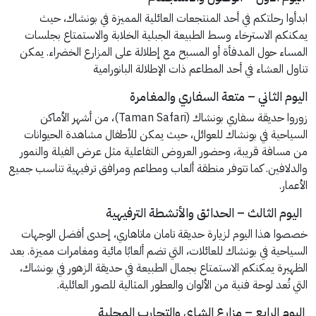
ابدأوا رحلتكم في أحد المنتجعات العائلية المميزة في بونشاك، حيث
يمكنكم الاسترخاء وسط الطبيعة الجبلية الخلابة والاستمتاع بجلسات
المساء حول المدفأة أو المسبح مع إطلالة على المزارع الخضراء. يمكن
تناول العشاء في أحد المطاعم ذات الإطلالة البانورامية
اليوم الثاني – متعة السفاري والمغامرة
زوروا حديقة سفاري بونشاك (Taman Safari)، من أشهر الأماكن
السياحية في بونشاك للعوائل، حيث يمكن للأطفال مشاهدة الحيوانات
من مسافة قريبة، وحضور العروض التفاعلية مثل عرض الفيلة والنمور
والدلافين. كما تتوفر منطقة ألعاب ومطاعم ومرافق ترفيهية تناسب جميع
الأعمار.
اليوم الثالث – الحدائق والأنشطة الترفيهية
خصصوا هذا اليوم لزيارة حديقة تامان ماتاهاري، إحدى أفضل الوجهات
السياحية في بونشاك للعائلات، التي تضم ألعابًا مائية ومغامرات مميزة. بعد
الظهيرة يمكنكم الاستمتاع بجمال الطبيعة في حديقة الزهور في بونشاك،
التي تُعد لوحة فنية من الألوان والعطور المثالية للصور العائلية.
اليوم الرابع – مزارع الشاي والتجارب المحلية