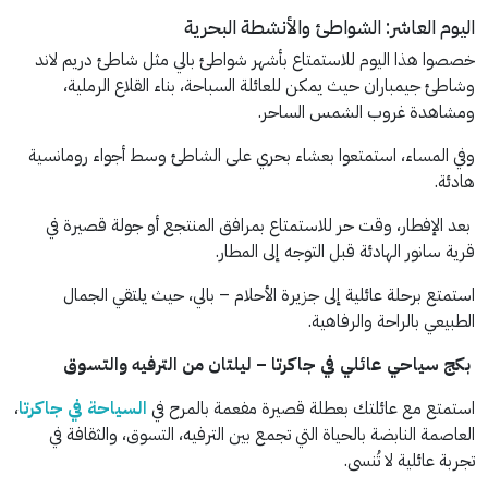
اليوم العاشر: الشواطئ والأنشطة البحرية
خصصوا هذا اليوم للاستمتاع بأشهر شواطئ بالي مثل شاطئ دريم لاند
وشاطئ جيمباران حيث يمكن للعائلة السباحة، بناء القلاع الرملية،
ومشاهدة غروب الشمس الساحر.
وفي المساء، استمتعوا بعشاء بحري على الشاطئ وسط أجواء رومانسية
هادئة.
بعد الإفطار، وقت حر للاستمتاع بمرافق المنتجع أو جولة قصيرة في
قرية سانور الهادئة قبل التوجه إلى المطار.
استمتع برحلة عائلية إلى جزيرة الأحلام – بالي، حيث يلتقي الجمال
الطبيعي بالراحة والرفاهية.
بكج سياحي عائلي في جاكرتا – ليلتان من الترفيه والتسوق
استمتع مع عائلتك بعطلة قصيرة مفعمة بالمرح في
السياحة في جاكرتا
،
العاصمة النابضة بالحياة التي تجمع بين الترفيه، التسوق، والثقافة في
تجربة عائلية لا تُنسى.