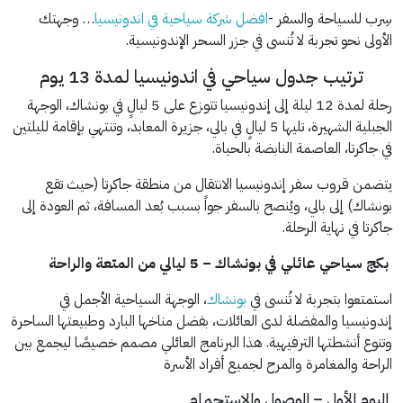
سِرب للسياحة والسفر -
افضل شركة سياحية في اندونيسيا
… وجهتك
الأولى نحو تجربة لا تُنسى في جزر السحر الإندونيسية.
ترتيب جدول سياحي في اندونيسيا لمدة 13 يوم
رحلة لمدة 12 ليلة إلى إندونيسيا تتوزع على 5 ليالٍ في بونشاك، الوجهة
الجبلية الشهيرة، تليها 5 ليالٍ في بالي، جزيرة المعابد، وتنتهي بإقامة لليلتين
في جاكرتا، العاصمة النابضة بالحياة.
يتضمن قروب سفر إندونيسيا الانتقال من منطقة جاكرتا (حيث تقع
بونشاك) إلى بالي، ويُنصح بالسفر جواً بسبب بُعد المسافة، ثم العودة إلى
جاكرتا في نهاية الرحلة.
بكج سياحي عائلي في بونشاك – 5 ليالي من المتعة والراحة
استمتعوا بتجربة لا تُنسى في
بونشاك
، الوجهة السياحية الأجمل في
إندونيسيا والمفضلة لدى العائلات، بفضل مناخها البارد وطبيعتها الساحرة
وتنوع أنشطتها الترفيهية. هذا البرنامج العائلي مصمم خصيصًا ليجمع بين
الراحة والمغامرة والمرح لجميع أفراد الأسرة
اليوم الأول – الوصول والاستجمام