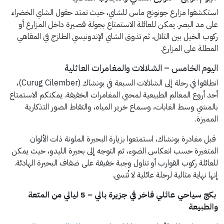
استكشفوا مزارع جونونج ماس للشاي، حيث تمتد حقول الشاي الخضراء
على مد البصر. يمكن للعائلة الاستمتاع بجولة قصيرة داخل المزارع أو
ركوب الخيل بين التلال، ثم تذوق الشاي الإندونيسي الطازج في المقاهي
المطلة على المزارع.
اليوم الخامس – الشلالات والمغامرات العائلية
انطلقوا في رحلة إلى الشلالات السبعة في بونشاك (Curug Cilember)،
أحد أروع المعالم الطبيعية لمحبي المغامرات الخفيفة. يمكنكم الاستمتاع
بالمشي وسط الغابات، وسماع خرير المياه، والتقاط الصور التذكارية
المميزة.
قبل مغادرة بونشاك، استمتعوا بزيارة البحيرة الملونة ذات الألوان
المتغيرة حسب انعكاس الضوء، ثم التوجه إلى بحيرة الليدو، حيث يمكن
للعائلة ركوب القوارب أو تناول وجبة خفيفة على ضفاف البحيرة الهادئة.
إنها نهاية مثالية لرحلة عائلية لا تُنسى.
بكج سياحي عائلي فاخر في جزيرة بالي – 5 ليالي من المتعة
والطبيعة