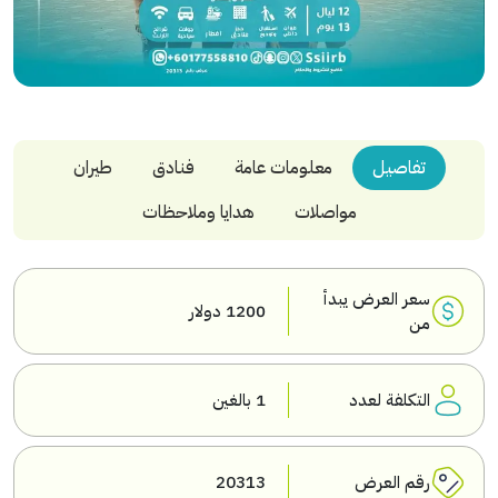
تفاصيل
معلومات عامة
فنادق
طيران
مواصلات
هدايا وملاحظات
سعر العرض يبدأ
1200 دولار
من
التكلفة لعدد
1 بالغين
رقم العرض
20313