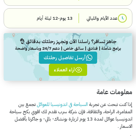
عدد الأيام والليالي
13 يوم-12 ليلة أيام
جاهز تسافر؟ راسلنا الآن ونجهز رحلتك بدقائق 👌
برامج شاملة | فنادق | سائق خاص | دعم 24/7 وباسعار واضحة
أرسل تفاصيل رحلتك
آراء العملاء
معلومات عامة
إذا كنت تبحث عن تجربة
السياحة في اندونيسيا للعوائل
تجمع بين
المغامرة، الراحة، والثقافة، فإن شركة سرب تقدم لك اقوي بكج سياحة
اندونيسيا عوائل لمدة 13 يوم لزيارة بونشاك- بالي- و جاكرتا بأفضل
الاسعار .