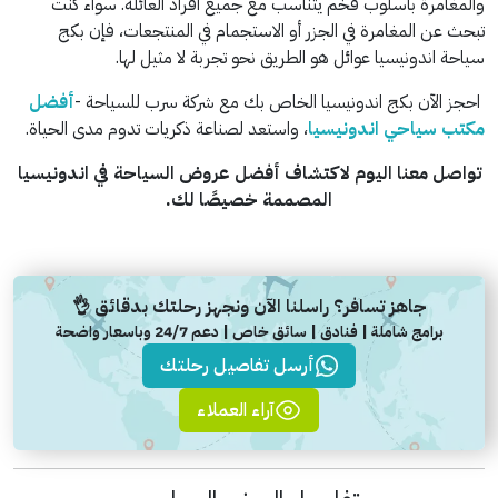
والمغامرة بأسلوب فخم يتناسب مع جميع أفراد العائلة. سواء كنت
تبحث عن المغامرة في الجزر أو الاستجمام في المنتجعات، فإن بكج
سياحة اندونيسيا عوائل هو الطريق نحو تجربة لا مثيل لها.
احجز الآن بكج اندونيسيا الخاص بك مع شركة سرب للسياحة -
أفضل
مكتب سياحي اندونيسيا
، واستعد لصناعة ذكريات تدوم مدى الحياة.
تواصل معنا اليوم لاكتشاف أفضل عروض السياحة في اندونيسيا
المصممة خصيصًا لك.
جاهز تسافر؟ راسلنا الآن ونجهز رحلتك بدقائق 👌
برامج شاملة | فنادق | سائق خاص | دعم 24/7 وباسعار واضحة
أرسل تفاصيل رحلتك
آراء العملاء