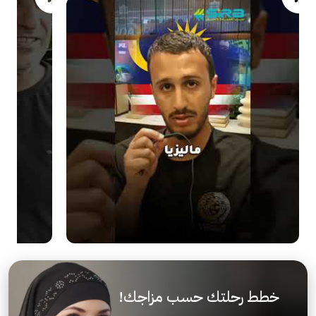
خطط رحلتك حسب مزاجك!