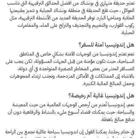
تعتبر حديقة متهاري في بونشاك من افضل الحدائق الترفيهية التي تناسب
العوائل ، حيث تقع الحديقة في منطقة بونشاك الجبلية و تتميز بطبيعتها
الخلابة ومناخها البارد. توفر الحديقة العديد من الأنشطة الترفيهية، مثل
ركوب القوارب، والتخييم والتجديف والتزلج على الماء، والمغامرات
الحبلية.
هل إندونيسيا آمنة للسفر؟
نعم تعتبر إندونيسيا من الوجهات الآمنة بشكلٍ خاص في المناطق
السياحية، حيث تكون مؤمنة من قِبل الجهات المسؤولة، لكن يجب على
المسافر الحذر من بعض المخاطر الصغيرة المتواجدة في أي دولة،
بالانتباه إلى الممتلكات في الأماكن المزدحمة، وتجنب ارتداء المجوهرات
وحمل المبالغ المالية الكبيرة.
هل إندونيسيا غالية أم رخيصة؟
نعم، إندونيسيا تُعتبر من أرخص الوجهات العالمية من حيث المعيشة
والسياحة. حيث يمكنك قضاء أسبوع مليء بالنشاط والرفاهية دون أن
تدفع مبالغ باهظة.
في ختام رحلتنا، يمكننا القول إن اندونيسيا سياحة عائلية تجمع بين الراحة