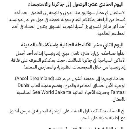
اليوم الحادي عشر: الوصول إلى جاكرتا والاستجمام
الاستقبال في مطار سوكارنو هاتا الدولي والتوجه إلى الفندق . بعد أخذ
قسط من الراحة، يمكنكم القيام بجولة خفيفة في مول جراند إندونيسيا،
أحد أكبر مراكز التسوق في آسيا، لتجربة التسوق وتناول العشاء في أحد
المطاعم العالمية.
اليوم الثاني عشر: الأنشطة العائلية واستكشاف المدينة
ابدأوا صباحكم بزيارة منتزه تامان ميني إندونيسيا إنداه، أحد أجمل
الأماكن السياحية في جاكرتا للعائلات، حيث يمكنكم التعرف على ثقافة
إندونيسيا من خلال المجسمات التقليدية والمعارض الممتعة.
بعدها، توجهوا إلى حديقة أنشول دريم لاند (Ancol Dreamland)،
الوجهة الأبرز لعشاق المغامرة والمرح، وتضم مدينة ألعاب Dunia
Fantasi وحديقة الأحياء المائية Sea World Jakarta المناسبة
للأطفال.
في المساء، يمكنكم تناول العشاء على الواجهة البحرية في مرسى أنشول
مع إطلالة خلابة على البحر.
اليوم الثالث عشر : جولة قصيرة والتوديع