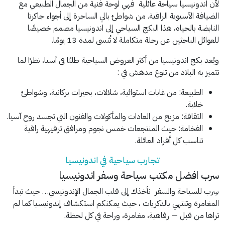
لأن اندونيسيا سياحة عائلية فهي لوحة فنية من الجمال الطبيعي مع
الضيافة الآسيوية الراقية. من شواطئ بالي الساحرة إلى أجواء جاكرتا
النابضة بالحياة، هذا البكج السياحي إلى اندونيسيا مصمم خصيصًا
للعوائل الباحثين عن رحلة متكاملة لا تُنسى لمدة 13 يومًا.
ويُعد بكج اندونيسيا من أكثر العروض السياحية طلبًا في آسيا، نظرًا لما
تتميز به البلاد من تنوع مدهش في :
الطبيعة: من غابات استوائية، شلالات، بحيرات بركانية، وشواطئ
خلابة.
الثقافة: مزيج من العادات والمأكولات والفنون التي تجسد روح آسيا.
الفخامة: حيث المنتجعات خمس نجوم ومرافق ترفيهية راقية
تناسب كل أفراد العائلة.
تجارب سياحية في اندونيسيا
سرب افضل مكتب سياحة وسفر اندونيسيا
سِرب للسياحة والسفر نأخذك إلى قلب الجمال الإندونيسي… حيث تبدأ
المغامرة وتنتهي بالذكريات ، حيث يمكنكم استكشاف إندونيسيا كما لم
تراها من قبل — رفاهية، مغامرة، وراحة في كل لحظة.