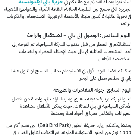
استمتعوا بعطلة الأحلام مع عائلتكم في
جزيرة بالي الإندونيسية
،
الجزيرة التي تجمع بين الطبيعة الخلابة، الثقافة الغنية، والشواطئ الذهبية،
في تجربة عائلية لا تُنسى مليئة بالأنشطة الترفيهية، الاستجمام، والذكريات
الرائعة.
اليوم السادس: الوصول إلى بالي – الاستقبال والراحة
استقبالكم في المطار من قبل مندوب الشركة السياحية، ثم التوجه إلى
أحد المنتجعات العائلية في بالي حيث الإطلالة الخضراء والخدمات
المخصصة للأطفال.
يمكنكم قضاء اليوم الأول في الاستجمام بجانب المسبح أو تناول عشاء
راقٍ في مطعم مطل على البحر.
اليوم السابع: جولة المغامرات والطبيعة
ابدأوا نهاركم بزيارة حديقة سفاري ومارينا بارك بالي، واحدة من أفضل
الأماكن السياحية في بالي للعائلات، حيث يمكن للأطفال مشاهدة
الحيوانات والتفاعل معها في أجواء آمنة وممتعة.
بعدها يمكنكم زيارة حديقة الطيور (Bali Bird Park) التي تضم أكثر من
1000 نوع من الطيور الاستوائية الملونة، ثم التوقف لتناول الغداء في