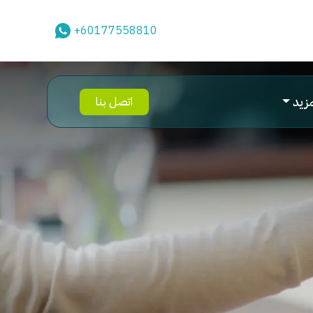
+60177558810
مزيد
اتصل بنا