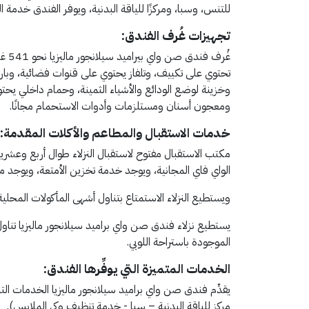
للتنس، وسبا، ومركزًا للياقة البدنية، ويوفر الفندق خدمة ا
تجهيزات غُرف الفندق:
غُرف
تحتوي على تكييف، وتلفاز يحتوي على قنوات فضائية، وبار
وخزينة لوضع الودائع والأشياء الثمينة، وحمام داخلي
ومعجون أسنان ومستلزمات وأدوات الاستحمام مجانًا.
خدمات الاستقبال والمطاعم والأكلات المقدمة:
مكتب الاستقبال مفتوح لاستقبال النزلاء طوال أربع وعشر
الواي فاي المجانية، ويوجد خدمة تخزين الأمتعة، ويوجد م
ويستطيع النزلاء الاستمتاع بتناول أشهى المأكولات المحلية
يستطيع نزلاء فندق صن واي براميد سيلانجور ماليزيا تنا
الموجودة باستراحة اللوبي.
الخدمات المتميزة التي يوفِّرها الفندق:
يقدِّم فندق صن واي براميد سيلانجور ماليزيا الخدمات التا
مركز للياقة البدنية – سبا - خدمة تنظيف وكي الملابس).