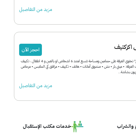
مزید من التفاصیل
 اكزكتيف
احجز الآن
مساحة الغرفة: 60 م² تحتوي الغرفة على حمامين ومساحة تتسع لعدد 6 اشخاص او بالغين و 4 اطفال ، تكييف
لغرفة: • ميني بار • دش • صندوق أمانات • هاتف • تكييف • مرافق كي الملابس • مرحاض
زيون بشاشة...
مزید من التفاصیل
 والشراب
خدمات مكتب الإستقبال