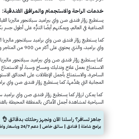
خدمات الراحة والاستجمام والمرافق الفندقية:
يستطيع زوَّار فندق صن واي بيراميد سيلانجور ماليزيا القيا
الصناعية في العالم، ويمكنهم أيضًا التنزُّه على أطول جسر بكو
كما يستطيع زوَّار فندق صن واي براميد سيلانجور ماليزيا 
واي براميد، والذي يحتوي على أكثر من 900 من المتاجر والمحلات.
كما يستطيع زوَّار فندق صن واي بيراميد سيلانجور ماليزيا م
الاستمتاع بعمل علاج وتدليك ومساج وسبا، أو الاستمتاع 
الساحرة، والاستمتاع بأجمل الإطلالات على الحدائق الاستو
المجانية التي يقدِّمها، كما يستطيع زوَّار فندق صن واي برام
كما يمكن لزوَّار كما يستطيع زوَّار فندق صن واي براميد س
السياحية لمشاهدة أجمل الأماكن بالمنطقة المحيطة بالفن
جاهز تسافر؟ راسلنا الآن ونجهز رحلتك بدقائق 👌
برامج شاملة | فنادق | سائق خاص | دعم 24/7 وباسعار واضحة