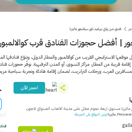
ور
فندق صن واي بيراميد تاور سيلانجور ماليزيا
ر | أفضل حجوزات الفنادق قرب كوالالمبور 
موقعها الاستراتيجي القريب من كوالالمبور والمطار الدولي، وتنوّع فنادقها ا
ة قريبة من المطار، مراكز التسوق، أو المدن الترفيهية. نوفّر حجوزات فناد
لمسافرين العرب، ورحلات الترانزيت، لضمان إقامة هادئة وتجربة سياحية مريحة
احجز الآن
ج
ا
 ماليزيا مستوى اربعة نجوم مطل على مدينة الالعاب الصنواي لاجون
, ماليزيا
اعرض الموقع على الخريطة
فنادق