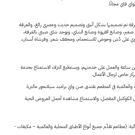
لواي فاي مجانًا.
 فندق صن واي بيراميد سيلانجور ماليزيا نحو 541 غرفة تم تصميمها بشكل أنيق وتصميم حديث وعصري رائع، والغرفة
 صغير، وصانع القهوة وصانع الشاي، ويوجد شاي صيني بالغرفة،
 يحتوي على دُش وحوض للاستحمام، ومجفف شعر، وفرشاة أسنان،
ين ساعة والعمل على خدمتهم، ويستطيع النزلاء الاستمتاع بخدمة
ركز خاص لرجال الأعمال.
 والعالمية في المطعم بفندق صن واي براميد سيلانجور ماليزيا.
ول الكوكتيل المفضل، والاستمتاع مشاهدة أجمل العروض الحية
لية: (مطاعم تقدِّم جميع أنواع الأطباق المحلية والعالمية – مكيفات -