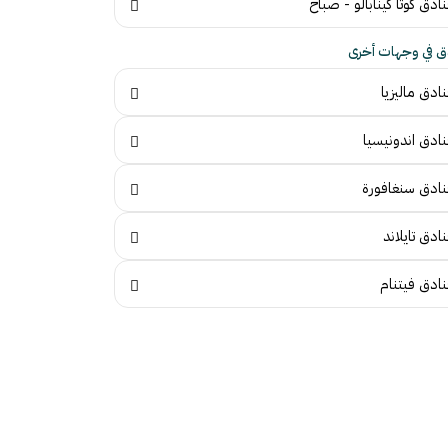
ادق كوتا كينابالو - صباح
ق في وجهات أخرى
ادق ماليزيا
نادق اندونيسيا
نادق سنغافورة
ادق تايلاند
نادق فيتنام