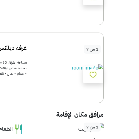
غرفة ديلكس
1
من
7
، حمام خاص مرفقات ا
• حمام • نعال • تلف
مرافق مكان الإقامة
1
من
7
إنترنت
الطعام