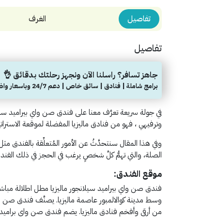
تفاصيل
الغرف
تفاصيل
جاهز تسافر؟ راسلنا الآن ونجهز رحلتك بدقائق 👌
برامج شاملة | فنادق | سائق خاص | دعم 24/7 وباسعار واضحة
في جولة سريعة تعرَّف معنا على فندق صن واي بيراميد سيلا
وترفيهي ، فهو من فنادق ماليزيا المفضلة لموقعة الاستر
وفي هذا المقال سنتحدَّثُ عن الأمور المُتعلِّقة بالفندق مث
الصلة، والتي تهمُّ كلَّ شخصٍ يرغب في الحجز في ذلك الفندق.
موقع الفندق:
فندق صن واي بيراميد سيلانجور ماليزيا مطل اطلالة مباش
وسط مدينة كوالالمبور عاصمة ماليزيا. يصنَّف فندق صن واي 
من أرقى وأفخم فنادق ماليزيا. يضم فندق صن واي براميد سيلا