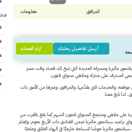
فن
المرافق
معلومات
فناد
فن
ف
أرسل تفاصيل رحلتك
آراء العملاء
ف
نجور ماليزيا ومميزاته العديدة التي تتيح لك قضاء وقت مميز
فن
اتيجي المشرف على منتزاة وملاهي صنواي لاغون.
ف
ل موقعه، والخدمات التي يقدِّمها، والمرافق، وغيرها من الأمور ذات
. لذا تابع معنا.
رة على ملاهي ومنتجع الصنواي لاجون الشهير كما يقع بالقرب من
براميد سيلانجور ماليزيا ضمن الفنادق ذات الأربع نجوم، ويُعتَبَر
نجور ماليزيا حوضًا للسباحة خارجيًّا في الهواء الطلق وملعبًا