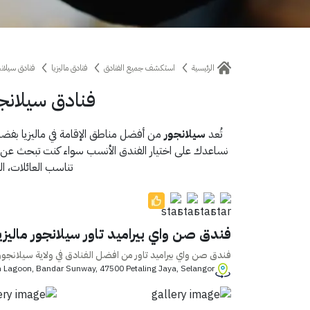
الرئيسية
استكشف جميع الفنادق
فنادق ماليزيا
فنادق سيلانج
فنادق سيلانجو
تُعد
سيلانجور
من أفضل مناطق الإقامة في ماليزيا بفضل 
نساعدك على اختيار الفندق الأنسب سواء كنت تبحث عن إقام
تناسب العائلات، ا
فندق صن واي بيراميد تاور سيلانجور ماليزي
فندق صن واي بيراميد تاور من افضل الفنادق في ولاية سيلانجور
Persiaran Lagoon, Bandar Sunway, 47500 Petaling Jaya, Selangor