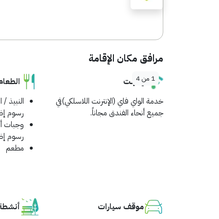
مرافق مكان الإقامة
1
من
4
إنترنت
الطعام
خدمة الواي فاي (الإنترنت اللاسلكي)في
النبيذ / ا
جميع أنحاء الفندق مجاناً.
رسوم إض
وجبات أ
رسوم إض
مطعم
موقف سيارات
أنشطة