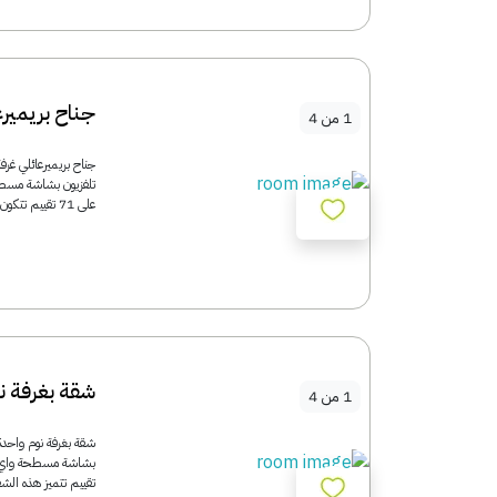
جناح بريمير
1
من
4
على 71 تقييم تتكون هذه الشقة من غرفة معيشة واحدة، وغرفة نوم منفصلة، ​​وحمام...
شقة بغرفة ن
1
من
4
تقييم تتميز هذه الش