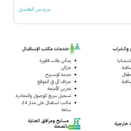
مزید من التفاصیل
 والشراب
خدمات مكتب الإستقبال
لشمبانيا
يمكن طلب فاتورة
افية
خزائن
طفال
خدمة كونسيرج
افية
صراف آلي في الموقع
تخزين الأمتعة
تسجيل سريع للوصول والمغادرة
مكتب استقبال على مدار 24
ساعة
مسابح ومرافق العناية
 خارجية
بالصحة