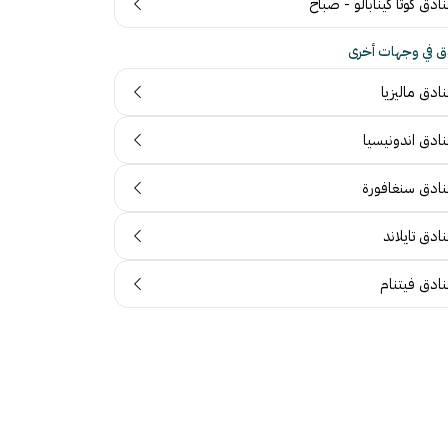
ادق كوتا كينابالو - صباح
ق في وجهات أخرى
ادق ماليزيا
نادق اندونيسيا
نادق سنغافورة
ادق تايلاند
نادق فيتنام