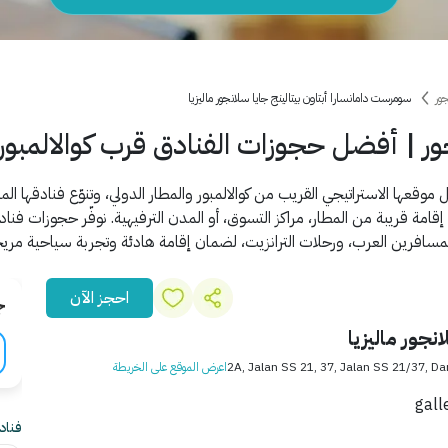
ور
سومرست دامانسارا أبتاون بيتالينج جايا سلانجور ماليزيا
ر | أفضل حجوزات الفنادق قرب كوالالمبور 
موقعها الاستراتيجي القريب من كوالالمبور والمطار الدولي، وتنوّع فنادقها ا
ة قريبة من المطار، مراكز التسوق، أو المدن الترفيهية. نوفّر حجوزات فناد
لمسافرين العرب، ورحلات الترانزيت، لضمان إقامة هادئة وتجربة سياحية مريحة
احجز الآن
ج
نجور ماليزيا
2A, Jalan SS 21, 37, Jalan SS 21/37, 
اعرض الموقع على الخريطة
فنادق