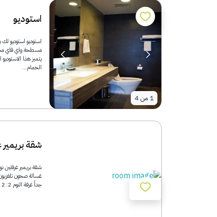
استوديو
يتميز هذا الاستودي
الحمام...
1
من
4
شقة بريمير غ
جداً غرفة النوم 2: 2 سرير فردي أسرّة مريحة، 8.8 – بناءً على 71...