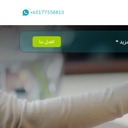
+60177558810
مزيد
اتصل بنا