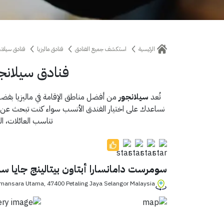
الرئيسية
استكشف جميع الفنادق
فنادق ماليزيا
فنادق سيلانج
فنادق سيلانجو
تُعد
سيلانجور
من أفضل مناطق الإقامة في ماليزيا بفضل 
نساعدك على اختيار الفندق الأنسب سواء كنت تبحث عن إقام
تناسب العائلات، ا
سومرست دامانسارا أبتاون بيتالينج جايا سلا
Damansara Utama, 47400 Petaling Jaya Selangor Malaysia