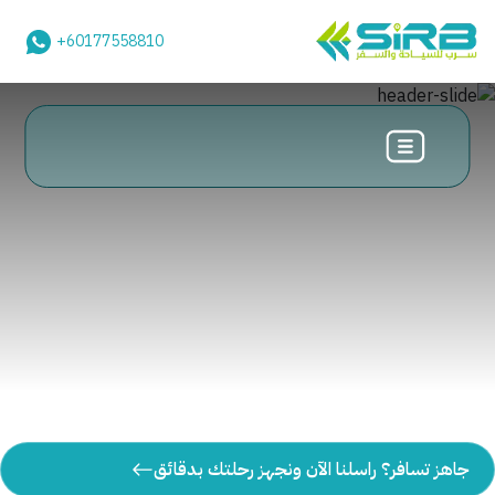
+60177558810
جاهز تسافر؟ راسلنا الآن ونجهز رحلتك بدقائق