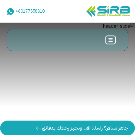
+60177558810
جاهز تسافر؟ راسلنا الآن ونجهز رحلتك بدقائق