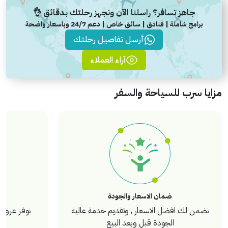
جاهز تسافر؟ راسلنا الآن ونجهز رحلتك بدقائق 👌
برامج شاملة | فنادق | سائق خاص | دعم 24/7 وباسعار واضحة
أرسل تفاصيل رحلتك
آراء العملاء
مزايا سرب للسياحة والسفر
ضمان الاسعار والجودة
نضمن لك افضل الاسعار , وتقديم خدمة عالية
نوفر عروض 
الجودة قبل وبعد البيع