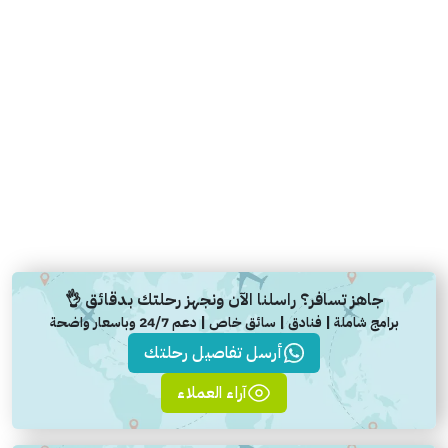
جاهز تسافر؟ راسلنا الآن ونجهز رحلتك بدقائق 👌
برامج شاملة | فنادق | سائق خاص | دعم 24/7 وباسعار واضحة
أرسل تفاصيل رحلتك
آراء العملاء