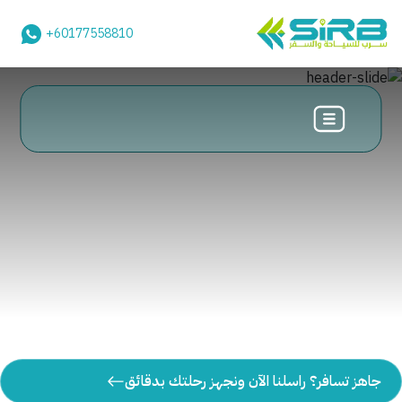
+60177558810
جاهز تسافر؟ راسلنا الآن ونجهز رحلتك بدقائق