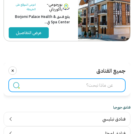
بورجومي-
اعرض الموقع على
باكورياني
الخريطة
يقع فندق Borjomi Palace Health &
Spa Center في...
عرض التفاصيل
×
جميع الفنادق
فنادق جورجيا
فنادق تبليسي
فنادق لوبوتا