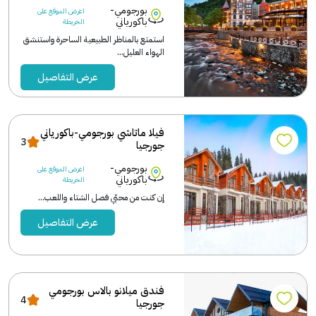
بورجومي-
اعرض الموقع على
باكورياني
الخريطة
استمتع بالمناظر الطبيعية الساحرة واستنشق
الهواء العليل...
عرض التفاصيل
فيلا ماتاشي بورجومي-باكورياني
3
جورجيا
بورجومي-
اعرض الموقع على
باكورياني
الخريطة
إن كنت من محبّي فصل الشتاء واللعب...
عرض التفاصيل
فندق ميلانو بالاس بورجومي
4
جورجيا