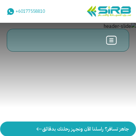
+60177558810
جاهز تسافر؟ راسلنا الآن ونجهز رحلتك بدقائق